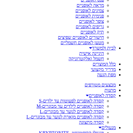
מראה לאופניים
צמיגים לאופניים
פנימית לאופניים
צופר לאופניים
גריפים לאופניים
תיק לאופניים
חישורים לאופניים שפיצים
מטען לאופניים חשמליים
לבית ולמשרד
היגיינה אישית
חשמל ואלקטרוניקה
כלל המוצרים
מדריך מקצועי
מפת הגעה
מבצעים מטורפים
מתנות
קסדה לאופניים
קסדה לאופניים לפעוטות עד ילדים-S
קסדה לאופניים לילדים עד מבוגרים-M
קסדה לאופניים לנוער עד מבוגרים-L
קסדה לאופניים מוארת לנוער עד מבוגרים-L
קסדה מתצוגה
מנעולים
מנעולי קריפטונייט- KRYPTONITE