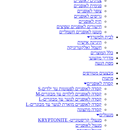
צמיגים לאופניים
פנימית לאופניים
צופר לאופניים
גריפים לאופניים
תיק לאופניים
חישורים לאופניים שפיצים
מטען לאופניים חשמליים
לבית ולמשרד
היגיינה אישית
חשמל ואלקטרוניקה
כלל המוצרים
מדריך מקצועי
מפת הגעה
מבצעים מטורפים
מתנות
קסדה לאופניים
קסדה לאופניים לפעוטות עד ילדים-S
קסדה לאופניים לילדים עד מבוגרים-M
קסדה לאופניים לנוער עד מבוגרים-L
קסדה לאופניים מוארת לנוער עד מבוגרים-L
קסדה מתצוגה
מנעולים
מנעולי קריפטונייט- KRYPTONITE
מנעול לאופניים