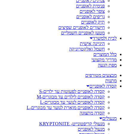
צמיגים לאופניים
פנימית לאופניים
צופר לאופניים
גריפים לאופניים
תיק לאופניים
חישורים לאופניים שפיצים
מטען לאופניים חשמליים
לבית ולמשרד
היגיינה אישית
חשמל ואלקטרוניקה
כלל המוצרים
מדריך מקצועי
מפת הגעה
מבצעים מטורפים
מתנות
קסדה לאופניים
קסדה לאופניים לפעוטות עד ילדים-S
קסדה לאופניים לילדים עד מבוגרים-M
קסדה לאופניים לנוער עד מבוגרים-L
קסדה לאופניים מוארת לנוער עד מבוגרים-L
קסדה מתצוגה
מנעולים
מנעולי קריפטונייט- KRYPTONITE
מנעול לאופניים