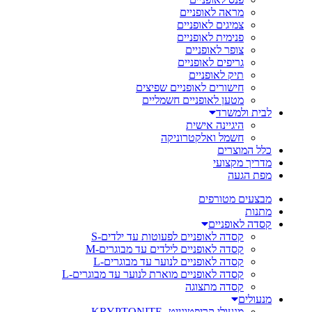
מראה לאופניים
צמיגים לאופניים
פנימית לאופניים
צופר לאופניים
גריפים לאופניים
תיק לאופניים
חישורים לאופניים שפיצים
מטען לאופניים חשמליים
לבית ולמשרד
היגיינה אישית
חשמל ואלקטרוניקה
כלל המוצרים
מדריך מקצועי
מפת הגעה
מבצעים מטורפים
מתנות
קסדה לאופניים
קסדה לאופניים לפעוטות עד ילדים-S
קסדה לאופניים לילדים עד מבוגרים-M
קסדה לאופניים לנוער עד מבוגרים-L
קסדה לאופניים מוארת לנוער עד מבוגרים-L
קסדה מתצוגה
מנעולים
מנעולי קריפטונייט- KRYPTONITE