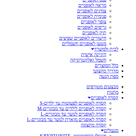
מראה לאופניים
צמיגים לאופניים
פנימית לאופניים
צופר לאופניים
גריפים לאופניים
תיק לאופניים
חישורים לאופניים שפיצים
מטען לאופניים חשמליים
לבית ולמשרד
היגיינה אישית
חשמל ואלקטרוניקה
כלל המוצרים
מדריך מקצועי
מפת הגעה
מבצעים מטורפים
מתנות
קסדה לאופניים
קסדה לאופניים לפעוטות עד ילדים-S
קסדה לאופניים לילדים עד מבוגרים-M
קסדה לאופניים לנוער עד מבוגרים-L
קסדה לאופניים מוארת לנוער עד מבוגרים-L
קסדה מתצוגה
מנעולים
מנעולי קריפטונייט- KRYPTONITE