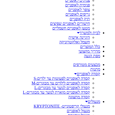
צמיגים לאופניים
פנימית לאופניים
צופר לאופניים
גריפים לאופניים
תיק לאופניים
חישורים לאופניים שפיצים
מטען לאופניים חשמליים
לבית ולמשרד
היגיינה אישית
חשמל ואלקטרוניקה
כלל המוצרים
מדריך מקצועי
מפת הגעה
מבצעים מטורפים
מתנות
קסדה לאופניים
קסדה לאופניים לפעוטות עד ילדים-S
קסדה לאופניים לילדים עד מבוגרים-M
קסדה לאופניים לנוער עד מבוגרים-L
קסדה לאופניים מוארת לנוער עד מבוגרים-L
קסדה מתצוגה
מנעולים
מנעולי קריפטונייט- KRYPTONITE
מנעול לאופניים