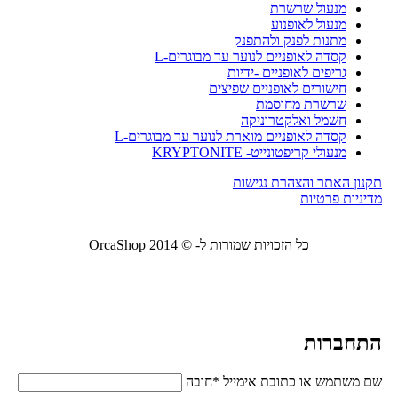
מנעול שרשרת
מנעול לאופנוע
מתנות לפנק ולהתפנק
קסדה לאופניים לנוער עד מבוגרים-L
גריפים לאופניים -ידיות
חישורים לאופניים שפיצים
שרשרת מחוסמת
חשמל ואלקטרוניקה
קסדה לאופניים מוארת לנוער עד מבוגרים-L
מנעולי קריפטונייט- KRYPTONITE
תקנון האתר והצהרת נגישות
מדיניות פרטיות
כל הזכויות שמורות ל- © 2014 OrcaShop
אורקה
שופ ציוד לבית ולמשרד
התחברות
שם משתמש או כתובת אימייל
*
חובה