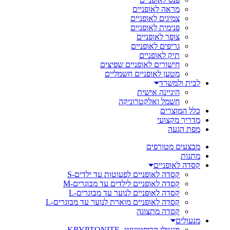
מראה לאופניים
צמיגים לאופניים
פנימית לאופניים
צופר לאופניים
גריפים לאופניים
תיק לאופניים
חישורים לאופניים שפיצים
מטען לאופניים חשמליים
לבית ולמשרד
היגיינה אישית
חשמל ואלקטרוניקה
כלל המוצרים
מדריך מקצועי
מפת הגעה
מבצעים מטורפים
מתנות
קסדה לאופניים
קסדה לאופניים לפעוטות עד ילדים-S
קסדה לאופניים לילדים עד מבוגרים-M
קסדה לאופניים לנוער עד מבוגרים-L
קסדה לאופניים מוארת לנוער עד מבוגרים-L
קסדה מתצוגה
מנעולים
מנעולי קריפטונייט- KRYPTONITE