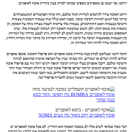
רוחבו. אך ישנם גם מאפיינים נוספים שכדאי לבדוק בעת בחירת אוכף לאופניים.
רוחב האוכף צריך להתאים למידות הגוף שלכם, וזהו אחד הפקטורים המשמעותיים
ביותר בכל הנוגע לנוחות ורכיבה יציבה. מבנה האגן כולל שתי עצמות המכונות עצמות
הישיבה (עצמות האגן התחתונות). עצמות אלו צריכות לשבת בצורה נוחה על האוכף, הן
נושאות את עומס הגוף, ולכן חשוב שמשטח האוכף ייתן תמיכה לעצמות אלו. יצרני
האוכפים מציעים מידות שונות, וחשוב לשים לב למידות. ניתן לבצע מדידה של המרחק
בין העצמות באמצעות ישיבה על קרטון רך, ומדידה המרחק בין מרכזי שתי נקודות הלחץ.
רוחב האוכף צריך להיות יותר ממרחק זה.
הדבר השני שעליכם לבחון בעת בחירת אוכף אופניים הוא פרופיל האוכף. אוכפי אופניים
יכולים להיות ישרים או קמורים, וזהו בעיקר עניין של העדפה אישית ובהתאם לנוחת
הישיבה שלכם. רוכבי אופניים בעלי תנוחת רכיבה זקופה ירגישו יותר נוח עם פרופיל אוכף
שטוח. אך רוכבים הנוטים קדימה יעדיפו פרופיל אוכף קעור בו החלק האחורי גבוה יותר
ומעניק את התמיכה הנכונה לישבן. רוכבים וורסטיליים, כמו רוכבי שטח המשנים את
תנוחת הרכיבה בהתאם לתנאי השטח נוטים להעדיף פרופיל ישר.
אוכף לאופניים BOMBA נוח וקפיצי -דמוי כסא
בננה שחור
אוכף לאופניים רחב מאוד נוח ונעים SOMA
דבר נוסף שכדאי לשים אליו לב במבנה האוכף הוא החריץ. לא בכל אוכף לאופניים יש
חריץ, יש המעדיפים עם ויש המעדיפים בלי. החריץ נועד להפחית את הלחץ על רקמות