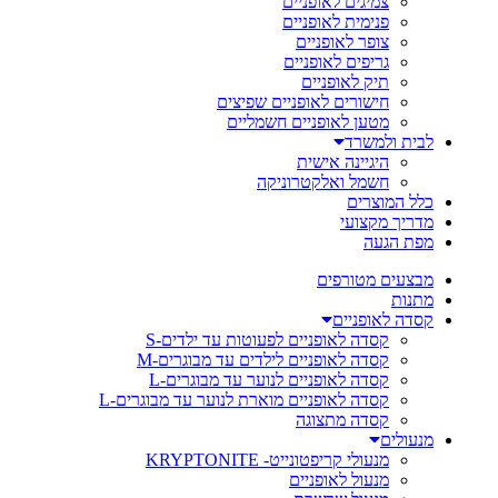
צמיגים לאופניים
פנימית לאופניים
צופר לאופניים
גריפים לאופניים
תיק לאופניים
חישורים לאופניים שפיצים
מטען לאופניים חשמליים
לבית ולמשרד
היגיינה אישית
חשמל ואלקטרוניקה
כלל המוצרים
מדריך מקצועי
מפת הגעה
מבצעים מטורפים
מתנות
קסדה לאופניים
קסדה לאופניים לפעוטות עד ילדים-S
קסדה לאופניים לילדים עד מבוגרים-M
קסדה לאופניים לנוער עד מבוגרים-L
קסדה לאופניים מוארת לנוער עד מבוגרים-L
קסדה מתצוגה
מנעולים
מנעולי קריפטונייט- KRYPTONITE
מנעול לאופניים