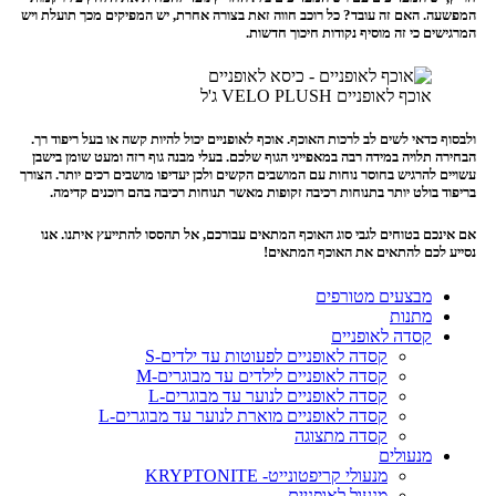
המפשעה. האם זה עובד? כל רוכב חווה זאת בצורה אחרת, יש המפיקים מכך תועלת ויש
המרגישים כי זה מוסיף נקודות חיכוך חדשות.
אוכף לאופניים VELO PLUSH ג'ל
ולבסוף כדאי לשים לב לרכות האוכף. אוכף לאופניים יכול להיות קשה או בעל ריפוד רך.
הבחירה תלויה במידה רבה במאפייני הגוף שלכם. בעלי מבנה גוף רזה ומעט שומן בישבן
עשויים להרגיש בחוסר נוחות עם המושבים הקשים ולכן יעדיפו מושבים רכים יותר. הצורך
בריפוד בולט יותר בתנוחות רכיבה זקופות מאשר תנוחות רכיבה בהם רוכנים קדימה.
אם אינכם בטוחים לגבי סוג האוכף המתאים עבורכם, אל תהססו להתייעץ איתנו. אנו
נסייע לכם להתאים את האוכף המתאים!
מבצעים מטורפים
מתנות
קסדה לאופניים
קסדה לאופניים לפעוטות עד ילדים-S
קסדה לאופניים לילדים עד מבוגרים-M
קסדה לאופניים לנוער עד מבוגרים-L
קסדה לאופניים מוארת לנוער עד מבוגרים-L
קסדה מתצוגה
מנעולים
מנעולי קריפטונייט- KRYPTONITE
מנעול לאופניים