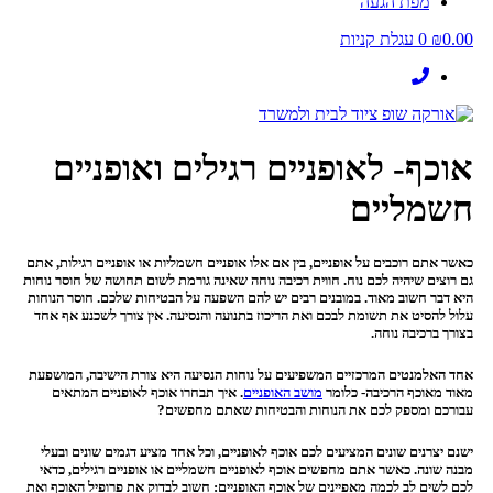
מפת הגעה
0.00
₪
0
עגלת קניות
אוכף- לאופניים רגילים ואופניים
חשמליים
כאשר אתם רוכבים על אופניים, בין אם אלו אופניים חשמליות או אופניים רגילות, אתם
גם רוצים שיהיה לכם נוח. חווית רכיבה נוחה שאינה גורמת לשום תחושה של חוסר נוחות
היא דבר חשוב מאוד. במובנים רבים יש להם השפעה על הבטיחות שלכם. חוסר הנוחות
עלול להסיט את תשומת לבכם ואת הריכוז בתנועה והנסיעה. אין צורך לשכנע אף אחד
בצורך ברכיבה נוחה.
אחד האלמנטים המרכזיים המשפיעים על נוחות הנסיעה היא צורת הישיבה, המושפעת
מאוד מאוכף הרכיבה- כלומר
מושב האופניים
. איך תבחרו אוכף לאופניים המתאים
עבורכם ומספק לכם את הנוחות והבטיחות שאתם מחפשים?
ישנם יצרנים שונים המציעים לכם אוכף לאופניים, וכל אחד מציע דגמים שונים ובעלי
מבנה שונה. כאשר אתם מחפשים אוכף לאופניים חשמליים או אופניים רגילים, כדאי
לכם לשים לב לכמה מאפיינים של אוכף האופניים: חשוב לבדוק את פרופיל האוכף ואת