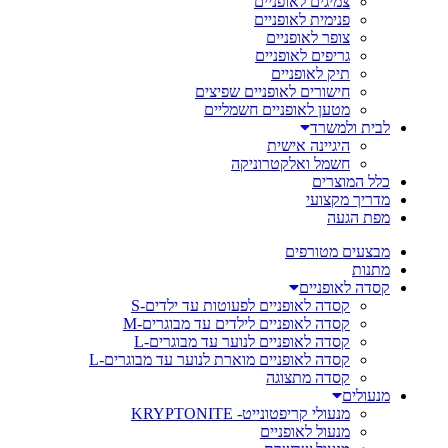
צמיגים לאופניים
פנימית לאופניים
צופר לאופניים
גריפים לאופניים
תיק לאופניים
חישורים לאופניים שפיצים
מטען לאופניים חשמליים
לבית ולמשרד
היגיינה אישית
חשמל ואלקטרוניקה
כלל המוצרים
מדריך מקצועי
מפת הגעה
מבצעים מטורפים
מתנות
קסדה לאופניים
קסדה לאופניים לפעוטות עד ילדים-S
קסדה לאופניים לילדים עד מבוגרים-M
קסדה לאופניים לנוער עד מבוגרים-L
קסדה לאופניים מוארת לנוער עד מבוגרים-L
קסדה מתצוגה
מנעולים
מנעולי קריפטונייט- KRYPTONITE
מנעול לאופניים