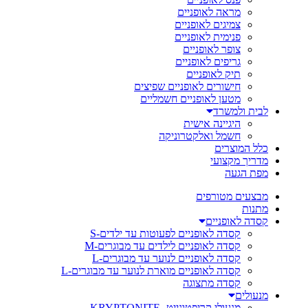
מראה לאופניים
צמיגים לאופניים
פנימית לאופניים
צופר לאופניים
גריפים לאופניים
תיק לאופניים
חישורים לאופניים שפיצים
מטען לאופניים חשמליים
לבית ולמשרד
היגיינה אישית
חשמל ואלקטרוניקה
כלל המוצרים
מדריך מקצועי
מפת הגעה
מבצעים מטורפים
מתנות
קסדה לאופניים
קסדה לאופניים לפעוטות עד ילדים-S
קסדה לאופניים לילדים עד מבוגרים-M
קסדה לאופניים לנוער עד מבוגרים-L
קסדה לאופניים מוארת לנוער עד מבוגרים-L
קסדה מתצוגה
מנעולים
מנעולי קריפטונייט- KRYPTONITE