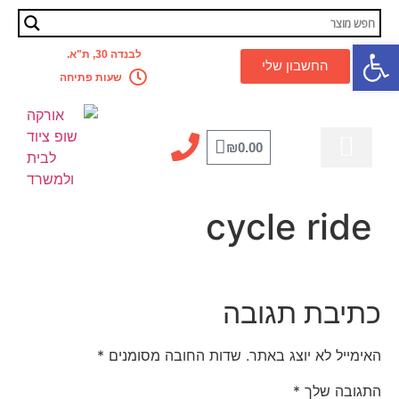
פתח סרגל נגישות
לבנדה 30, ת"א.
החשבון שלי
שעות פתיחה
₪
0.00
מדריך מקצועי
לבית ולמשרד
קסדה לאופניים
אביזרים לאופניים
כלל המוצרים
מבצעים מטורפים
cycle ride
כתיבת תגובה
האימייל לא יוצג באתר.
שדות החובה מסומנים
*
התגובה שלך
*