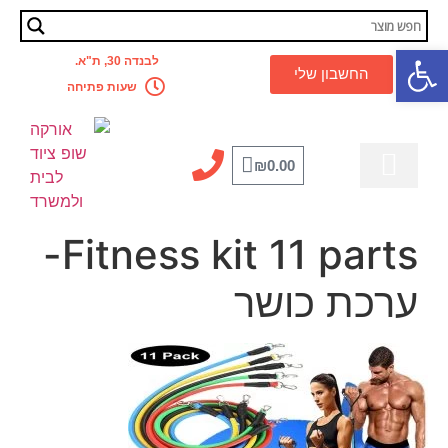
פתח סרגל נגישות
לבנדה 30, ת"א.
החשבון שלי
שעות פתיחה
₪
0.00
מדריך מקצועי
לבית ולמשרד
קסדה לאופניים
אביזרים לאופניים
כלל המוצרים
מבצעים מטורפים
Fitness kit 11 parts-
ערכת כושר