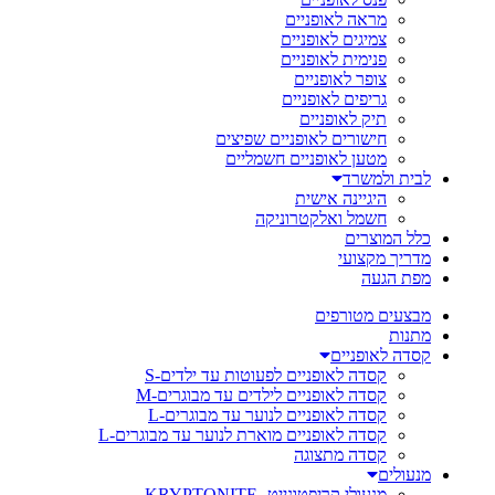
מראה לאופניים
צמיגים לאופניים
פנימית לאופניים
צופר לאופניים
גריפים לאופניים
תיק לאופניים
חישורים לאופניים שפיצים
מטען לאופניים חשמליים
לבית ולמשרד
היגיינה אישית
חשמל ואלקטרוניקה
כלל המוצרים
מדריך מקצועי
מפת הגעה
מבצעים מטורפים
מתנות
קסדה לאופניים
קסדה לאופניים לפעוטות עד ילדים-S
קסדה לאופניים לילדים עד מבוגרים-M
קסדה לאופניים לנוער עד מבוגרים-L
קסדה לאופניים מוארת לנוער עד מבוגרים-L
קסדה מתצוגה
מנעולים
מנעולי קריפטונייט- KRYPTONITE