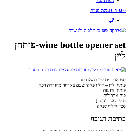
מפת הגעה
0.00
₪
0
עגלת קניות
wine bottle opener set-פותחן
ליין
סט אביזרים ליין במארז ספר
פותחן ליין – חולץ פקקי שעם באריזה מהודרת ויפה.
פותחן זרועות
פיה אקרילית
חולץ שעם (נוסף)
סכין קילוף לפקק
כתיבת תגובה
האימייל לא יוצג באתר.
שדות החובה מסומנים
*