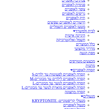
צמיגים לאופניים
פנימית לאופניים
צופר לאופניים
גריפים לאופניים
תיק לאופניים
חישורים לאופניים שפיצים
מטען לאופניים חשמליים
לבית ולמשרד
היגיינה אישית
חשמל ואלקטרוניקה
כלל המוצרים
מדריך מקצועי
מפת הגעה
מבצעים מטורפים
מתנות
קסדה לאופניים
קסדה לאופניים לפעוטות עד ילדים-S
קסדה לאופניים לילדים עד מבוגרים-M
קסדה לאופניים לנוער עד מבוגרים-L
קסדה לאופניים מוארת לנוער עד מבוגרים-L
קסדה מתצוגה
מנעולים
מנעולי קריפטונייט- KRYPTONITE
מנעול לאופניים