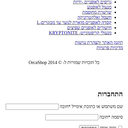
גריפים לאופניים -ידיות
מנעול לאופנוע
שרשרת מחוסמת
חשמל ואלקטרוניקה
קסדה לאופניים מוארת לנוער עד מבוגרים-L
חישורים לאופניים שפיצים
מנעולי קריפטונייט- KRYPTONITE
תקנון האתר והצהרת נגישות
מדיניות פרטיות
כל הזכויות שמורות ל- © 2014 OrcaShop
אורקה
שופ ציוד לבית ולמשרד
התחברות
שם משתמש או כתובת אימייל
*
חובה
סיסמה
*
חובה
זכור אותי