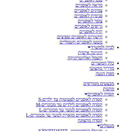
מראה לאופניים
צמיגים לאופניים
פנימית לאופניים
צופר לאופניים
גריפים לאופניים
תיק לאופניים
חישורים לאופניים שפיצים
מטען לאופניים חשמליים
לבית ולמשרד
היגיינה אישית
חשמל ואלקטרוניקה
כלל המוצרים
מדריך מקצועי
מפת הגעה
מבצעים מטורפים
מתנות
קסדה לאופניים
קסדה לאופניים לפעוטות עד ילדים-S
קסדה לאופניים לילדים עד מבוגרים-M
קסדה לאופניים לנוער עד מבוגרים-L
קסדה לאופניים מוארת לנוער עד מבוגרים-L
קסדה מתצוגה
מנעולים
מנעולי קריפטונייט- KRYPTONITE