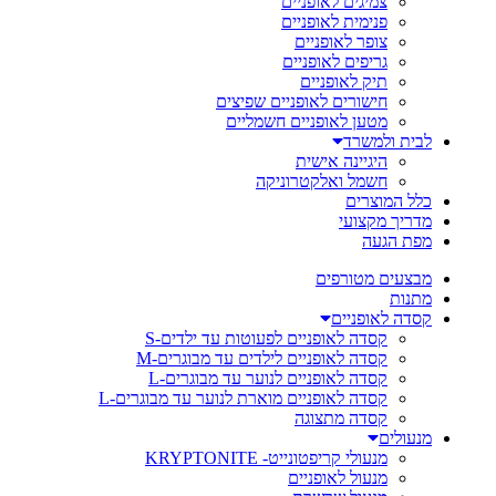
צמיגים לאופניים
פנימית לאופניים
צופר לאופניים
גריפים לאופניים
תיק לאופניים
חישורים לאופניים שפיצים
מטען לאופניים חשמליים
לבית ולמשרד
היגיינה אישית
חשמל ואלקטרוניקה
כלל המוצרים
מדריך מקצועי
מפת הגעה
מבצעים מטורפים
מתנות
קסדה לאופניים
קסדה לאופניים לפעוטות עד ילדים-S
קסדה לאופניים לילדים עד מבוגרים-M
קסדה לאופניים לנוער עד מבוגרים-L
קסדה לאופניים מוארת לנוער עד מבוגרים-L
קסדה מתצוגה
מנעולים
מנעולי קריפטונייט- KRYPTONITE
מנעול לאופניים