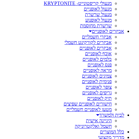
מנעולי קריפטונייט- KRYPTONITE
מנעול לאופניים
מנעול שרשרת
מנעול לאופנוע
שרשרת מחוסמת
אביזרים לאופניים
אביזרי חשמליים
אביזרים לקורקינט חשמלי
אביזרים לאופניים
אוכף לאופניים
בלמים לאופניים
פנס לאופניים
מראה לאופניים
צמיגים לאופניים
פנימית לאופניים
צופר לאופניים
גריפים לאופניים
תיק לאופניים
חישורים לאופניים שפיצים
מטען לאופניים חשמליים
לבית ולמשרד
היגיינה אישית
חשמל ואלקטרוניקה
כלל המוצרים
מדריך מקצועי