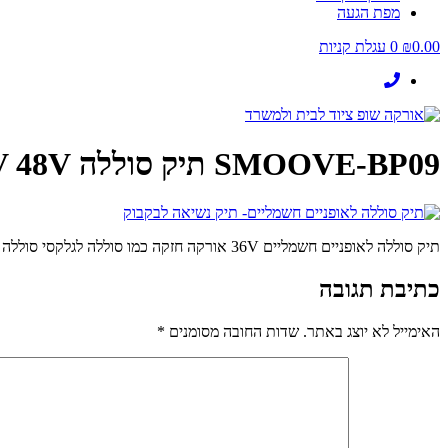
מפת הגעה
0.00
₪
0
עגלת קניות
SMOOVE-BP09 תיק סוללה 36V 48V אופניים חשמליות
תיק סוללה לאופניים חשמליים 36V אורקה חזקה כמו סוללה לגלקסי סוללה לאופניים חשמליות זהה ל- גרין בייק סמסונג פנסוניק ויש גם 48V
כתיבת תגובה
האימייל לא יוצג באתר.
שדות החובה מסומנים
*