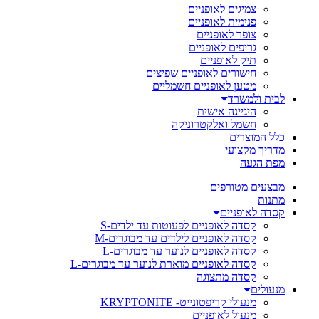
צמיגים לאופניים
פנימית לאופניים
צופר לאופניים
גריפים לאופניים
תיק לאופניים
חישורים לאופניים שפיצים
מטען לאופניים חשמליים
לבית ולמשרד
היגיינה אישית
חשמל ואלקטרוניקה
כלל המוצרים
מדריך מקצועי
מפת הגעה
מבצעים מטורפים
מתנות
קסדה לאופניים
קסדה לאופניים לפעוטות עד ילדים-S
קסדה לאופניים לילדים עד מבוגרים-M
קסדה לאופניים לנוער עד מבוגרים-L
קסדה לאופניים מוארת לנוער עד מבוגרים-L
קסדה מתצוגה
מנעולים
מנעולי קריפטונייט- KRYPTONITE
מנעול לאופניים