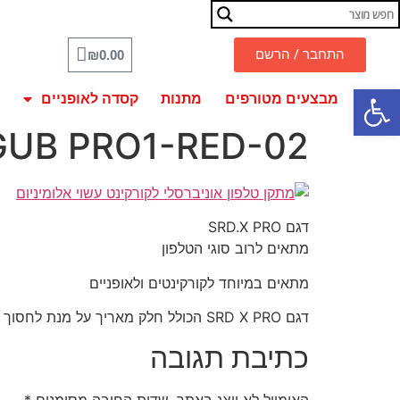
התחבר / הרשם
₪
0.00
פתח סרגל נגישות
מבצעים מטורפים
מתנות
קסדה לאופניים
-GUB PRO1-RED-02
דגם SRD.X PRO
מתאים לרוב סוגי הטלפון
מתאים במיוחד לקורקינטים ולאופניים
דגם SRD X PRO הכולל חלק מאריך על מנת לחסוך מקום על כידון האופניים ואו הקורקינט
כתיבת תגובה
האימייל לא יוצג באתר.
שדות החובה מסומנים
*