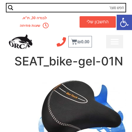
פתח סרגל נגישות
לבנדה 30, ת"א.
החשבון שלי
שעות פתיחה
₪
0.00
מדריך מקצועי
לבית ולמשרד
קסדה לאופניים
אביזרים לאופניים
כלל המוצרים
מבצעים מטורפים
SEAT_bike-gel-01N