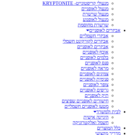
מנעולי קריפטונייט- KRYPTONITE
מנעול לאופניים
מנעול שרשרת
מנעול לאופנוע
שרשרת מחוסמת
אביזרים לאופניים
אביזרי חשמליים
אביזרים לקורקינט חשמלי
אביזרים לאופניים
אוכף לאופניים
בלמים לאופניים
פנס לאופניים
מראה לאופניים
צמיגים לאופניים
פנימית לאופניים
צופר לאופניים
גריפים לאופניים
תיק לאופניים
חישורים לאופניים שפיצים
מטען לאופניים חשמליים
לבית ולמשרד
היגיינה אישית
חשמל ואלקטרוניקה
כלל המוצרים
מדריך מקצועי