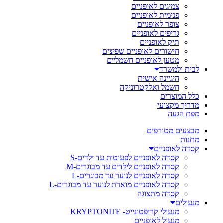
צמיגים לאופניים
פנימית לאופניים
צופר לאופניים
גריפים לאופניים
תיק לאופניים
חישורים לאופניים שפיצים
מטען לאופניים חשמליים
לבית ולמשרד
היגיינה אישית
חשמל ואלקטרוניקה
כלל המוצרים
מדריך מקצועי
מפת הגעה
מבצעים מטורפים
מתנות
קסדה לאופניים
קסדה לאופניים לפעוטות עד ילדים-S
קסדה לאופניים לילדים עד מבוגרים-M
קסדה לאופניים לנוער עד מבוגרים-L
קסדה לאופניים מוארת לנוער עד מבוגרים-L
קסדה מתצוגה
מנעולים
מנעולי קריפטונייט- KRYPTONITE
מנעול לאופניים