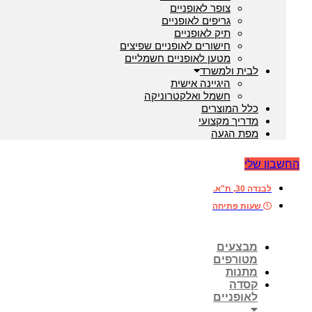
צופר לאופניים
גריפים לאופניים
תיק לאופניים
חישורים לאופניים שפיצים
מטען לאופניים חשמליים
לבית ולמשרד
היגיינה אישית
חשמל ואלקטרוניקה
כלל המוצרים
מדריך מקצועי
מפת הגעה
בון שלי
לבנדה 30, ת"א.
שעות פתיחה
מבצעים
מטורפים
מתנות
קסדה
לאופניים