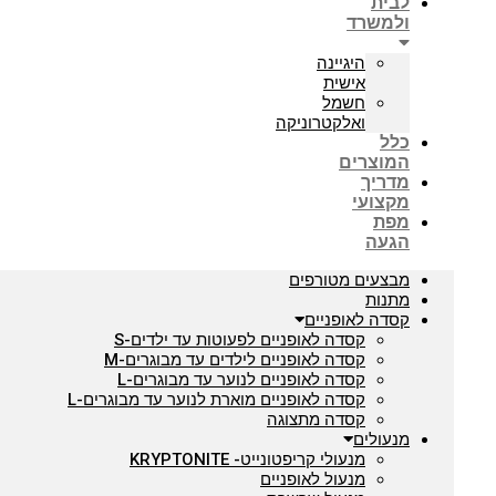
לבית
ולמשרד
היגיינה
אישית
חשמל
ואלקטרוניקה
כלל
המוצרים
מדריך
מקצועי
מפת
הגעה
מבצעים מטורפים
מתנות
קסדה לאופניים
קסדה לאופניים לפעוטות עד ילדים-S
קסדה לאופניים לילדים עד מבוגרים-M
קסדה לאופניים לנוער עד מבוגרים-L
קסדה לאופניים מוארת לנוער עד מבוגרים-L
קסדה מתצוגה
מנעולים
מנעולי קריפטונייט- KRYPTONITE
מנעול לאופניים