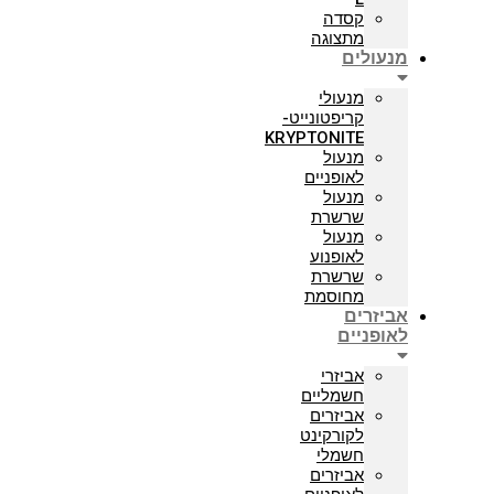
קסדה
מתצוגה
מנעולים
מנעולי
קריפטונייט-
KRYPTONITE
מנעול
לאופניים
מנעול
שרשרת
מנעול
לאופנוע
שרשרת
מחוסמת
אביזרים
לאופניים
אביזרי
חשמליים
אביזרים
לקורקינט
חשמלי
אביזרים