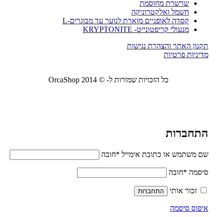
שרשרת מחוסמת
חשמל ואלקטרוניקה
קסדה לאופניים מוארת לנוער עד מבוגרים-L
מנעולי קריפטונייט- KRYPTONITE
תקנון האתר והצהרת נגישות
מדיניות פרטיות
כל הזכויות שמורות ל- © 2014 OrcaShop
אורקה
שופ ציוד לבית ולמשרד
התחברות
שם משתמש או כתובת אימייל
*
חובה
סיסמה
*
חובה
זכור אותי
התחברות
איפוס סיסמה