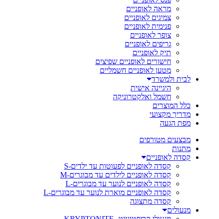
מראה לאופניים
צמיגים לאופניים
פנימית לאופניים
צופר לאופניים
גריפים לאופניים
תיק לאופניים
חישורים לאופניים שפיצים
מטען לאופניים חשמליים
לבית ולמשרד
היגיינה אישית
חשמל ואלקטרוניקה
כלל המוצרים
מדריך מקצועי
מפת הגעה
מבצעים מטורפים
מתנות
קסדה לאופניים
קסדה לאופניים לפעוטות עד ילדים-S
קסדה לאופניים לילדים עד מבוגרים-M
קסדה לאופניים לנוער עד מבוגרים-L
קסדה לאופניים מוארת לנוער עד מבוגרים-L
קסדה מתצוגה
מנעולים
מנעולי קריפטונייט- KRYPTONITE