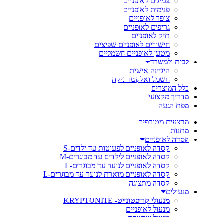
צמיגים לאופניים
פנימית לאופניים
צופר לאופניים
גריפים לאופניים
תיק לאופניים
חישורים לאופניים שפיצים
מטען לאופניים חשמליים
לבית ולמשרד
היגיינה אישית
חשמל ואלקטרוניקה
כלל המוצרים
מדריך מקצועי
מפת הגעה
מבצעים מטורפים
מתנות
קסדה לאופניים
קסדה לאופניים לפעוטות עד ילדים-S
קסדה לאופניים לילדים עד מבוגרים-M
קסדה לאופניים לנוער עד מבוגרים-L
קסדה לאופניים מוארת לנוער עד מבוגרים-L
קסדה מתצוגה
מנעולים
מנעולי קריפטונייט- KRYPTONITE
מנעול לאופניים