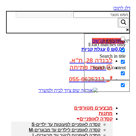
דלג לתוכן
התחבר / הרשם
תוצאות נוספות...
Exact matches only
0.00
₪
0
עגלת קניות
Search in title
לבנדה 28, ת"א.
שעות פתיחה
Search in content
055-6625212
מבצעים מטורפים
מתנות
קסדה לאופניים
קסדה לאופניים לפעוטות עד ילדים-S
קסדה לאופניים לילדים עד מבוגרים-M
קסדה לאופניים לנוער עד מבוגרים-L