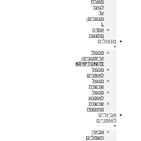
מוארת
לנוער
עד
מבוגרים-
L
קסדה
מתצוגה
מנעולים
מנעולי
קריפטונייט-
KRYPTONITE
מנעול
לאופניים
מנעול
שרשרת
מנעול
לאופנוע
שרשרת
מחוסמת
אביזרים
לאופניים
אביזרי
חשמליים