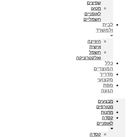
שפיצים
מטען
לאופניים
חשמליים
לבית
ולמשרד
היגיינה
אישית
חשמל
ואלקטרוניקה
כלל
המוצרים
מדריך
מקצועי
מפת
הגעה
מבצעים
מטורפים
מתנות
קסדה
לאופניים
קסדה