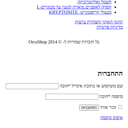
חשמל ואלקטרוניקה
קסדה לאופניים מוארת לנוער עד מבוגרים-L
מנעולי קריפטונייט- KRYPTONITE
תקנון האתר והצהרת נגישות
מדיניות פרטיות
כל הזכויות שמורות ל- © 2014 OrcaShop
אורקה
שופ ציוד לבית ולמשרד
התחברות
שם משתמש או כתובת אימייל
*
חובה
סיסמה
*
חובה
זכור אותי
התחברות
איפוס סיסמה