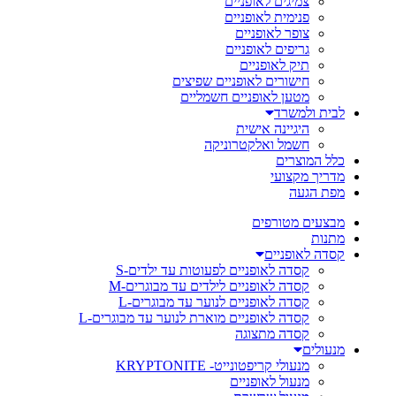
צמיגים לאופניים
פנימית לאופניים
צופר לאופניים
גריפים לאופניים
תיק לאופניים
חישורים לאופניים שפיצים
מטען לאופניים חשמליים
לבית ולמשרד
היגיינה אישית
חשמל ואלקטרוניקה
כלל המוצרים
מדריך מקצועי
מפת הגעה
מבצעים מטורפים
מתנות
קסדה לאופניים
קסדה לאופניים לפעוטות עד ילדים-S
קסדה לאופניים לילדים עד מבוגרים-M
קסדה לאופניים לנוער עד מבוגרים-L
קסדה לאופניים מוארת לנוער עד מבוגרים-L
קסדה מתצוגה
מנעולים
מנעולי קריפטונייט- KRYPTONITE
מנעול לאופניים