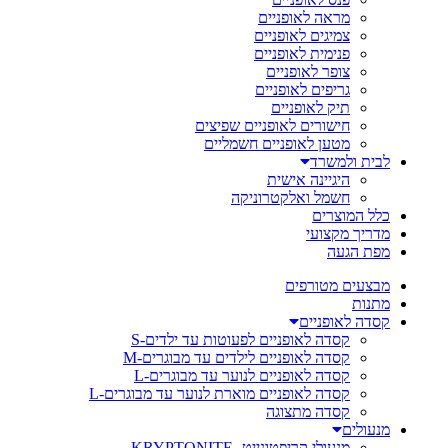
מראה לאופניים
צמיגים לאופניים
פנימית לאופניים
צופר לאופניים
גריפים לאופניים
תיק לאופניים
חישורים לאופניים שפיצים
מטען לאופניים חשמליים
לבית ולמשרד
היגיינה אישית
חשמל ואלקטרוניקה
כלל המוצרים
מדריך מקצועי
מפת הגעה
מבצעים מטורפים
מתנות
קסדה לאופניים
קסדה לאופניים לפעוטות עד ילדים-S
קסדה לאופניים לילדים עד מבוגרים-M
קסדה לאופניים לנוער עד מבוגרים-L
קסדה לאופניים מוארת לנוער עד מבוגרים-L
קסדה מתצוגה
מנעולים
מנעולי קריפטונייט- KRYPTONITE