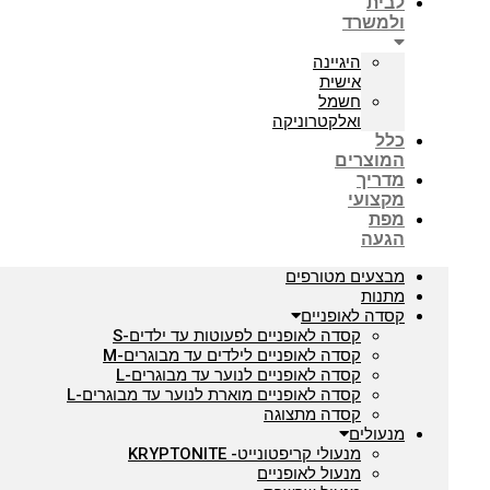
לבית
ולמשרד
היגיינה
אישית
חשמל
ואלקטרוניקה
כלל
המוצרים
מדריך
מקצועי
מפת
הגעה
מבצעים מטורפים
מתנות
קסדה לאופניים
קסדה לאופניים לפעוטות עד ילדים-S
קסדה לאופניים לילדים עד מבוגרים-M
קסדה לאופניים לנוער עד מבוגרים-L
קסדה לאופניים מוארת לנוער עד מבוגרים-L
קסדה מתצוגה
מנעולים
מנעולי קריפטונייט- KRYPTONITE
מנעול לאופניים