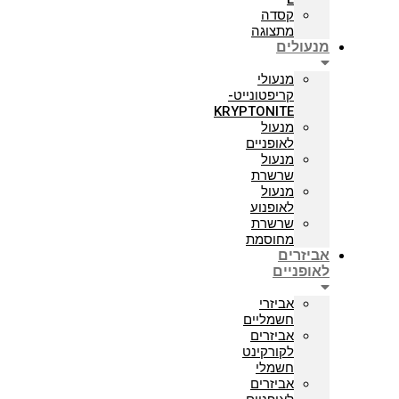
קסדה
מתצוגה
מנעולים
מנעולי
קריפטונייט-
KRYPTONITE
מנעול
לאופניים
מנעול
שרשרת
מנעול
לאופנוע
שרשרת
מחוסמת
אביזרים
לאופניים
אביזרי
חשמליים
אביזרים
לקורקינט
חשמלי
אביזרים