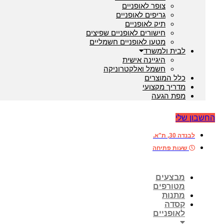
צופר לאופניים
גריפים לאופניים
תיק לאופניים
חישורים לאופניים שפיצים
מטען לאופניים חשמליים
לבית ולמשרד
היגיינה אישית
חשמל ואלקטרוניקה
כלל המוצרים
מדריך מקצועי
מפת הגעה
בון שלי
לבנדה 30, ת"א.
שעות פתיחה
מבצעים
מטורפים
מתנות
קסדה
לאופניים