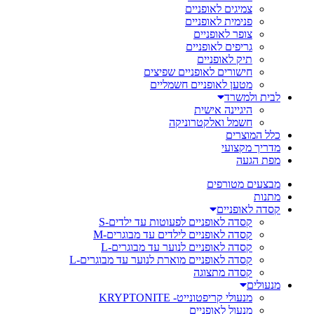
צמיגים לאופניים
פנימית לאופניים
צופר לאופניים
גריפים לאופניים
תיק לאופניים
חישורים לאופניים שפיצים
מטען לאופניים חשמליים
לבית ולמשרד
היגיינה אישית
חשמל ואלקטרוניקה
כלל המוצרים
מדריך מקצועי
מפת הגעה
מבצעים מטורפים
מתנות
קסדה לאופניים
קסדה לאופניים לפעוטות עד ילדים-S
קסדה לאופניים לילדים עד מבוגרים-M
קסדה לאופניים לנוער עד מבוגרים-L
קסדה לאופניים מוארת לנוער עד מבוגרים-L
קסדה מתצוגה
מנעולים
מנעולי קריפטונייט- KRYPTONITE
מנעול לאופניים