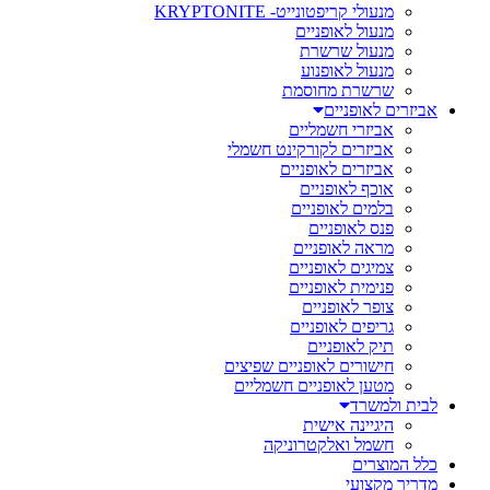
מנעולי קריפטונייט- KRYPTONITE
מנעול לאופניים
מנעול שרשרת
מנעול לאופנוע
שרשרת מחוסמת
אביזרים לאופניים
אביזרי חשמליים
אביזרים לקורקינט חשמלי
אביזרים לאופניים
אוכף לאופניים
בלמים לאופניים
פנס לאופניים
מראה לאופניים
צמיגים לאופניים
פנימית לאופניים
צופר לאופניים
גריפים לאופניים
תיק לאופניים
חישורים לאופניים שפיצים
מטען לאופניים חשמליים
לבית ולמשרד
היגיינה אישית
חשמל ואלקטרוניקה
כלל המוצרים
מדריך מקצועי