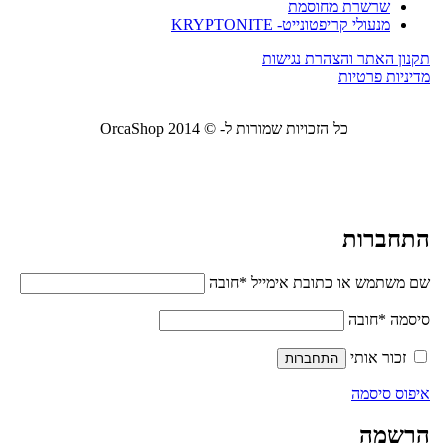
שרשרת מחוסמת
מנעולי קריפטונייט- KRYPTONITE
תקנון האתר והצהרת נגישות
מדיניות פרטיות
כל הזכויות שמורות ל- © 2014 OrcaShop
אורקה
שופ ציוד לבית ולמשרד
התחברות
שם משתמש או כתובת אימייל
*
חובה
סיסמה
*
חובה
זכור אותי
התחברות
איפוס סיסמה
הרשמה