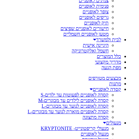
צמיגים לאופניים
פנימית לאופניים
צופר לאופניים
גריפים לאופניים
תיק לאופניים
חישורים לאופניים שפיצים
מטען לאופניים חשמליים
לבית ולמשרד
היגיינה אישית
חשמל ואלקטרוניקה
כלל המוצרים
מדריך מקצועי
מפת הגעה
מבצעים מטורפים
מתנות
קסדה לאופניים
קסדה לאופניים לפעוטות עד ילדים-S
קסדה לאופניים לילדים עד מבוגרים-M
קסדה לאופניים לנוער עד מבוגרים-L
קסדה לאופניים מוארת לנוער עד מבוגרים-L
קסדה מתצוגה
מנעולים
מנעולי קריפטונייט- KRYPTONITE
מנעול לאופניים