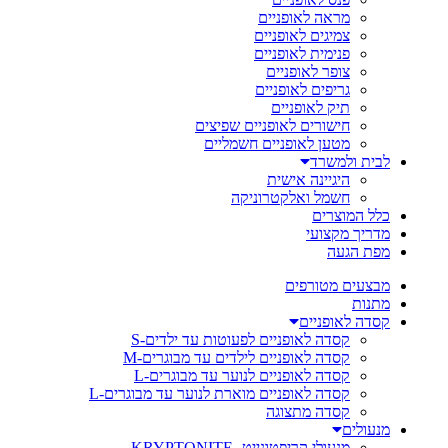
מראה לאופניים
צמיגים לאופניים
פנימית לאופניים
צופר לאופניים
גריפים לאופניים
תיק לאופניים
חישורים לאופניים שפיצים
מטען לאופניים חשמליים
לבית ולמשרד
היגיינה אישית
חשמל ואלקטרוניקה
כלל המוצרים
מדריך מקצועי
מפת הגעה
מבצעים מטורפים
מתנות
קסדה לאופניים
קסדה לאופניים לפעוטות עד ילדים-S
קסדה לאופניים לילדים עד מבוגרים-M
קסדה לאופניים לנוער עד מבוגרים-L
קסדה לאופניים מוארת לנוער עד מבוגרים-L
קסדה מתצוגה
מנעולים
מנעולי קריפטונייט- KRYPTONITE