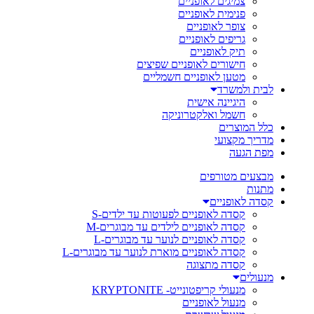
צמיגים לאופניים
פנימית לאופניים
צופר לאופניים
גריפים לאופניים
תיק לאופניים
חישורים לאופניים שפיצים
מטען לאופניים חשמליים
לבית ולמשרד
היגיינה אישית
חשמל ואלקטרוניקה
כלל המוצרים
מדריך מקצועי
מפת הגעה
מבצעים מטורפים
מתנות
קסדה לאופניים
קסדה לאופניים לפעוטות עד ילדים-S
קסדה לאופניים לילדים עד מבוגרים-M
קסדה לאופניים לנוער עד מבוגרים-L
קסדה לאופניים מוארת לנוער עד מבוגרים-L
קסדה מתצוגה
מנעולים
מנעולי קריפטונייט- KRYPTONITE
מנעול לאופניים