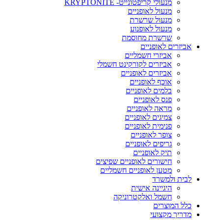
מנעולי קריפטונייט- KRYPTONITE
מנעול לאופניים
מנעול שרשרת
מנעול לאופנוע
שרשרת מחוסמת
אביזרים לאופניים
אביזרי חשמליים
אביזרים לקורקינט חשמלי
אביזרים לאופניים
אוכף לאופניים
בלמים לאופניים
פנס לאופניים
מראה לאופניים
צמיגים לאופניים
פנימית לאופניים
צופר לאופניים
גריפים לאופניים
תיק לאופניים
חישורים לאופניים שפיצים
מטען לאופניים חשמליים
לבית ולמשרד
היגיינה אישית
חשמל ואלקטרוניקה
כלל המוצרים
מדריך מקצועי