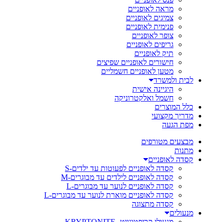
מראה לאופניים
צמיגים לאופניים
פנימית לאופניים
צופר לאופניים
גריפים לאופניים
תיק לאופניים
חישורים לאופניים שפיצים
מטען לאופניים חשמליים
לבית ולמשרד
היגיינה אישית
חשמל ואלקטרוניקה
כלל המוצרים
מדריך מקצועי
מפת הגעה
מבצעים מטורפים
מתנות
קסדה לאופניים
קסדה לאופניים לפעוטות עד ילדים-S
קסדה לאופניים לילדים עד מבוגרים-M
קסדה לאופניים לנוער עד מבוגרים-L
קסדה לאופניים מוארת לנוער עד מבוגרים-L
קסדה מתצוגה
מנעולים
מנעולי קריפטונייט- KRYPTONITE