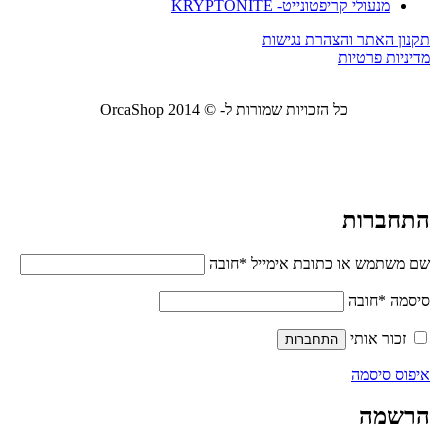
מנעולי קריפטונייט- KRYPTONITE
תקנון האתר והצהרת נגישות
מדיניות פרטיות
כל הזכויות שמורות ל- © 2014 OrcaShop
אורקה
שופ ציוד לבית ולמשרד
התחברות
שם משתמש או כתובת אימייל
*
חובה
סיסמה
*
חובה
זכור אותי
התחברות
איפוס סיסמה
הרשמה