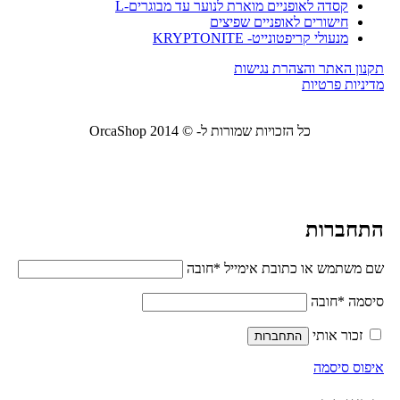
קסדה לאופניים מוארת לנוער עד מבוגרים-L
חישורים לאופניים שפיצים
מנעולי קריפטונייט- KRYPTONITE
תקנון האתר והצהרת נגישות
מדיניות פרטיות
כל הזכויות שמורות ל- © 2014 OrcaShop
אורקה
שופ ציוד לבית ולמשרד
התחברות
שם משתמש או כתובת אימייל
*
חובה
סיסמה
*
חובה
זכור אותי
התחברות
איפוס סיסמה