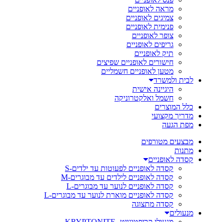
מראה לאופניים
צמיגים לאופניים
פנימית לאופניים
צופר לאופניים
גריפים לאופניים
תיק לאופניים
חישורים לאופניים שפיצים
מטען לאופניים חשמליים
לבית ולמשרד
היגיינה אישית
חשמל ואלקטרוניקה
כלל המוצרים
מדריך מקצועי
מפת הגעה
מבצעים מטורפים
מתנות
קסדה לאופניים
קסדה לאופניים לפעוטות עד ילדים-S
קסדה לאופניים לילדים עד מבוגרים-M
קסדה לאופניים לנוער עד מבוגרים-L
קסדה לאופניים מוארת לנוער עד מבוגרים-L
קסדה מתצוגה
מנעולים
מנעולי קריפטונייט- KRYPTONITE