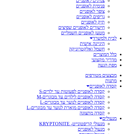
צמיגים לאופניים
פנימית לאופניים
צופר לאופניים
גריפים לאופניים
תיק לאופניים
חישורים לאופניים שפיצים
מטען לאופניים חשמליים
לבית ולמשרד
היגיינה אישית
חשמל ואלקטרוניקה
כלל המוצרים
מדריך מקצועי
מפת הגעה
מבצעים מטורפים
מתנות
קסדה לאופניים
קסדה לאופניים לפעוטות עד ילדים-S
קסדה לאופניים לילדים עד מבוגרים-M
קסדה לאופניים לנוער עד מבוגרים-L
קסדה לאופניים מוארת לנוער עד מבוגרים-L
קסדה מתצוגה
מנעולים
מנעולי קריפטונייט- KRYPTONITE
מנעול לאופניים