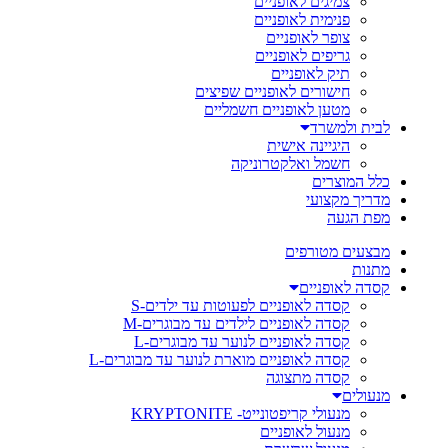
צמיגים לאופניים
פנימית לאופניים
צופר לאופניים
גריפים לאופניים
תיק לאופניים
חישורים לאופניים שפיצים
מטען לאופניים חשמליים
לבית ולמשרד
היגיינה אישית
חשמל ואלקטרוניקה
כלל המוצרים
מדריך מקצועי
מפת הגעה
מבצעים מטורפים
מתנות
קסדה לאופניים
קסדה לאופניים לפעוטות עד ילדים-S
קסדה לאופניים לילדים עד מבוגרים-M
קסדה לאופניים לנוער עד מבוגרים-L
קסדה לאופניים מוארת לנוער עד מבוגרים-L
קסדה מתצוגה
מנעולים
מנעולי קריפטונייט- KRYPTONITE
מנעול לאופניים