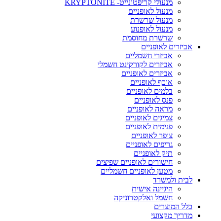
מנעולי קריפטונייט- KRYPTONITE
מנעול לאופניים
מנעול שרשרת
מנעול לאופנוע
שרשרת מחוסמת
אביזרים לאופניים
אביזרי חשמליים
אביזרים לקורקינט חשמלי
אביזרים לאופניים
אוכף לאופניים
בלמים לאופניים
פנס לאופניים
מראה לאופניים
צמיגים לאופניים
פנימית לאופניים
צופר לאופניים
גריפים לאופניים
תיק לאופניים
חישורים לאופניים שפיצים
מטען לאופניים חשמליים
לבית ולמשרד
היגיינה אישית
חשמל ואלקטרוניקה
כלל המוצרים
מדריך מקצועי