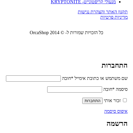
מנעולי קריפטונייט- KRYPTONITE
תקנון האתר והצהרת נגישות
מדיניות פרטיות
כל הזכויות שמורות ל- © 2014 OrcaShop
אורקה
שופ ציוד לבית ולמשרד
התחברות
שם משתמש או כתובת אימייל
*
חובה
סיסמה
*
חובה
זכור אותי
התחברות
איפוס סיסמה
הרשמה