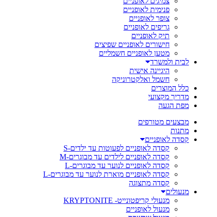
צמיגים לאופניים
פנימית לאופניים
צופר לאופניים
גריפים לאופניים
תיק לאופניים
חישורים לאופניים שפיצים
מטען לאופניים חשמליים
לבית ולמשרד
היגיינה אישית
חשמל ואלקטרוניקה
כלל המוצרים
מדריך מקצועי
מפת הגעה
מבצעים מטורפים
מתנות
קסדה לאופניים
קסדה לאופניים לפעוטות עד ילדים-S
קסדה לאופניים לילדים עד מבוגרים-M
קסדה לאופניים לנוער עד מבוגרים-L
קסדה לאופניים מוארת לנוער עד מבוגרים-L
קסדה מתצוגה
מנעולים
מנעולי קריפטונייט- KRYPTONITE
מנעול לאופניים