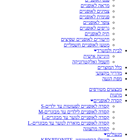
מראה לאופניים
צמיגים לאופניים
פנימית לאופניים
צופר לאופניים
גריפים לאופניים
תיק לאופניים
חישורים לאופניים שפיצים
מטען לאופניים חשמליים
לבית ולמשרד
היגיינה אישית
חשמל ואלקטרוניקה
כלל המוצרים
מדריך מקצועי
מפת הגעה
מבצעים מטורפים
מתנות
קסדה לאופניים
קסדה לאופניים לפעוטות עד ילדים-S
קסדה לאופניים לילדים עד מבוגרים-M
קסדה לאופניים לנוער עד מבוגרים-L
קסדה לאופניים מוארת לנוער עד מבוגרים-L
קסדה מתצוגה
מנעולים
מנעולי קריפטונייט- KRYPTONITE