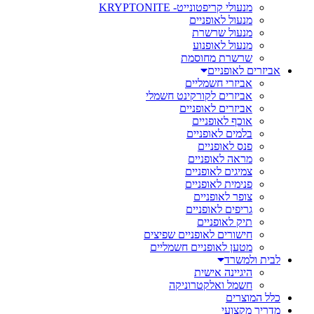
מנעולי קריפטונייט- KRYPTONITE
מנעול לאופניים
מנעול שרשרת
מנעול לאופנוע
שרשרת מחוסמת
אביזרים לאופניים
אביזרי חשמליים
אביזרים לקורקינט חשמלי
אביזרים לאופניים
אוכף לאופניים
בלמים לאופניים
פנס לאופניים
מראה לאופניים
צמיגים לאופניים
פנימית לאופניים
צופר לאופניים
גריפים לאופניים
תיק לאופניים
חישורים לאופניים שפיצים
מטען לאופניים חשמליים
לבית ולמשרד
היגיינה אישית
חשמל ואלקטרוניקה
כלל המוצרים
מדריך מקצועי