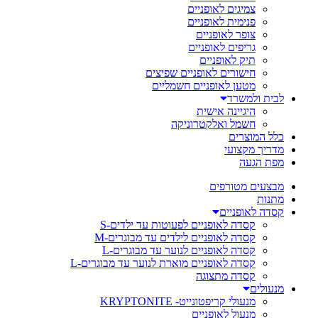
צמיגים לאופניים
פנימית לאופניים
צופר לאופניים
גריפים לאופניים
תיק לאופניים
חישורים לאופניים שפיצים
מטען לאופניים חשמליים
לבית ולמשרד
היגיינה אישית
חשמל ואלקטרוניקה
כלל המוצרים
מדריך מקצועי
מפת הגעה
מבצעים מטורפים
מתנות
קסדה לאופניים
קסדה לאופניים לפעוטות עד ילדים-S
קסדה לאופניים לילדים עד מבוגרים-M
קסדה לאופניים לנוער עד מבוגרים-L
קסדה לאופניים מוארת לנוער עד מבוגרים-L
קסדה מתצוגה
מנעולים
מנעולי קריפטונייט- KRYPTONITE
מנעול לאופניים