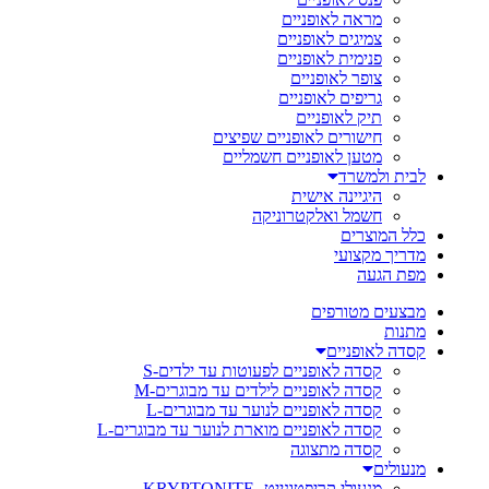
מראה לאופניים
צמיגים לאופניים
פנימית לאופניים
צופר לאופניים
גריפים לאופניים
תיק לאופניים
חישורים לאופניים שפיצים
מטען לאופניים חשמליים
לבית ולמשרד
היגיינה אישית
חשמל ואלקטרוניקה
כלל המוצרים
מדריך מקצועי
מפת הגעה
מבצעים מטורפים
מתנות
קסדה לאופניים
קסדה לאופניים לפעוטות עד ילדים-S
קסדה לאופניים לילדים עד מבוגרים-M
קסדה לאופניים לנוער עד מבוגרים-L
קסדה לאופניים מוארת לנוער עד מבוגרים-L
קסדה מתצוגה
מנעולים
מנעולי קריפטונייט- KRYPTONITE