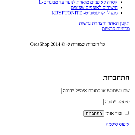
קסדה לאופניים מוארת לנוער עד מבוגרים-L
חישורים לאופניים שפיצים
מנעולי קריפטונייט- KRYPTONITE
תקנון האתר והצהרת נגישות
מדיניות פרטיות
כל הזכויות שמורות ל- © 2014 OrcaShop
אורקה
שופ ציוד לבית ולמשרד
התחברות
שם משתמש או כתובת אימייל
*
חובה
סיסמה
*
חובה
זכור אותי
התחברות
איפוס סיסמה