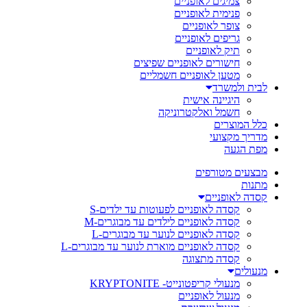
צמיגים לאופניים
פנימית לאופניים
צופר לאופניים
גריפים לאופניים
תיק לאופניים
חישורים לאופניים שפיצים
מטען לאופניים חשמליים
לבית ולמשרד
היגיינה אישית
חשמל ואלקטרוניקה
כלל המוצרים
מדריך מקצועי
מפת הגעה
מבצעים מטורפים
מתנות
קסדה לאופניים
קסדה לאופניים לפעוטות עד ילדים-S
קסדה לאופניים לילדים עד מבוגרים-M
קסדה לאופניים לנוער עד מבוגרים-L
קסדה לאופניים מוארת לנוער עד מבוגרים-L
קסדה מתצוגה
מנעולים
מנעולי קריפטונייט- KRYPTONITE
מנעול לאופניים