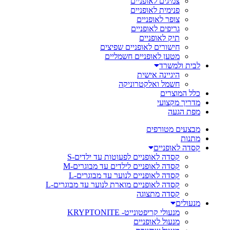
צמיגים לאופניים
פנימית לאופניים
צופר לאופניים
גריפים לאופניים
תיק לאופניים
חישורים לאופניים שפיצים
מטען לאופניים חשמליים
לבית ולמשרד
היגיינה אישית
חשמל ואלקטרוניקה
כלל המוצרים
מדריך מקצועי
מפת הגעה
מבצעים מטורפים
מתנות
קסדה לאופניים
קסדה לאופניים לפעוטות עד ילדים-S
קסדה לאופניים לילדים עד מבוגרים-M
קסדה לאופניים לנוער עד מבוגרים-L
קסדה לאופניים מוארת לנוער עד מבוגרים-L
קסדה מתצוגה
מנעולים
מנעולי קריפטונייט- KRYPTONITE
מנעול לאופניים