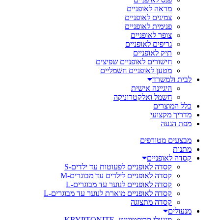
מראה לאופניים
צמיגים לאופניים
פנימית לאופניים
צופר לאופניים
גריפים לאופניים
תיק לאופניים
חישורים לאופניים שפיצים
מטען לאופניים חשמליים
לבית ולמשרד
היגיינה אישית
חשמל ואלקטרוניקה
כלל המוצרים
מדריך מקצועי
מפת הגעה
מבצעים מטורפים
מתנות
קסדה לאופניים
קסדה לאופניים לפעוטות עד ילדים-S
קסדה לאופניים לילדים עד מבוגרים-M
קסדה לאופניים לנוער עד מבוגרים-L
קסדה לאופניים מוארת לנוער עד מבוגרים-L
קסדה מתצוגה
מנעולים
מנעולי קריפטונייט- KRYPTONITE