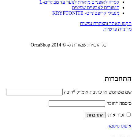
קסדה לאופניים מוארת לנוער עד מבוגרים-L
חישורים לאופניים שפיצים
מנעולי קריפטונייט- KRYPTONITE
תקנון האתר והצהרת נגישות
מדיניות פרטיות
כל הזכויות שמורות ל- © 2014 OrcaShop
אורקה
שופ ציוד לבית ולמשרד
התחברות
שם משתמש או כתובת אימייל
*
חובה
סיסמה
*
חובה
זכור אותי
התחברות
איפוס סיסמה