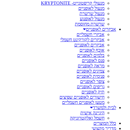
מנעולי קריפטונייט- KRYPTONITE
מנעול לאופניים
מנעול שרשרת
מנעול לאופנוע
שרשרת מחוסמת
אביזרים לאופניים
אביזרי חשמליים
אביזרים לקורקינט חשמלי
אביזרים לאופניים
אוכף לאופניים
בלמים לאופניים
פנס לאופניים
מראה לאופניים
צמיגים לאופניים
פנימית לאופניים
צופר לאופניים
גריפים לאופניים
תיק לאופניים
חישורים לאופניים שפיצים
מטען לאופניים חשמליים
לבית ולמשרד
היגיינה אישית
חשמל ואלקטרוניקה
כלל המוצרים
מדריך מקצועי