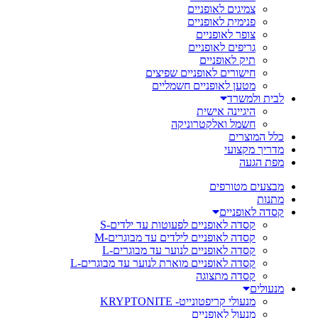
צמיגים לאופניים
פנימית לאופניים
צופר לאופניים
גריפים לאופניים
תיק לאופניים
חישורים לאופניים שפיצים
מטען לאופניים חשמליים
לבית ולמשרד
היגיינה אישית
חשמל ואלקטרוניקה
כלל המוצרים
מדריך מקצועי
מפת הגעה
מבצעים מטורפים
מתנות
קסדה לאופניים
קסדה לאופניים לפעוטות עד ילדים-S
קסדה לאופניים לילדים עד מבוגרים-M
קסדה לאופניים לנוער עד מבוגרים-L
קסדה לאופניים מוארת לנוער עד מבוגרים-L
קסדה מתצוגה
מנעולים
מנעולי קריפטונייט- KRYPTONITE
מנעול לאופניים