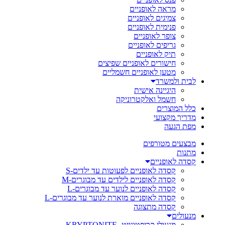
מראה לאופניים
צמיגים לאופניים
פנימית לאופניים
צופר לאופניים
גריפים לאופניים
תיק לאופניים
חישורים לאופניים שפיצים
מטען לאופניים חשמליים
לבית ולמשרד
היגיינה אישית
חשמל ואלקטרוניקה
כלל המוצרים
מדריך מקצועי
מפת הגעה
מבצעים מטורפים
מתנות
קסדה לאופניים
קסדה לאופניים לפעוטות עד ילדים-S
קסדה לאופניים לילדים עד מבוגרים-M
קסדה לאופניים לנוער עד מבוגרים-L
קסדה לאופניים מוארת לנוער עד מבוגרים-L
קסדה מתצוגה
מנעולים
מנעולי קריפטונייט- KRYPTONITE