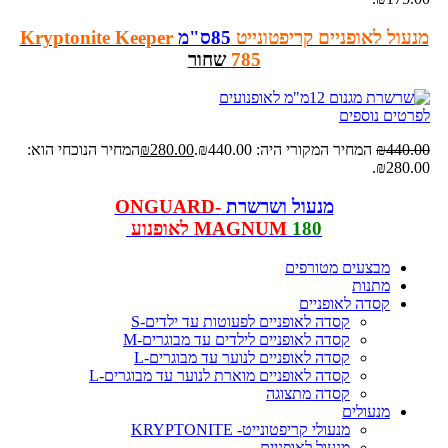
מנעול לאופניים קריפטונייט
85ס"מ
Kryptonite Keeper
785
שחור
לפרטים נוספים
440.00
₪
המחיר המקורי היה: ₪440.00.
280.00
₪
המחיר הנוכחי הוא:
₪280.00.
מנעול ושרשרת
ONGUARD-
180
MAGNUM
לאופנוע
מבצעים מטורפים
מתנות
קסדה לאופניים
קסדה לאופניים לפעוטות עד ילדים-S
קסדה לאופניים לילדים עד מבוגרים-M
קסדה לאופניים לנוער עד מבוגרים-L
קסדה לאופניים מוארת לנוער עד מבוגרים-L
קסדה מתצוגה
מנעולים
מנעולי קריפטונייט- KRYPTONITE
מנעול לאופניים