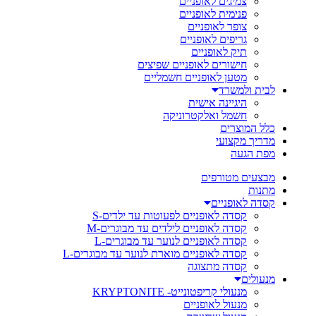
צמיגים לאופניים
פנימית לאופניים
צופר לאופניים
גריפים לאופניים
תיק לאופניים
חישורים לאופניים שפיצים
מטען לאופניים חשמליים
לבית ולמשרד
היגיינה אישית
חשמל ואלקטרוניקה
כלל המוצרים
מדריך מקצועי
מפת הגעה
מבצעים מטורפים
מתנות
קסדה לאופניים
קסדה לאופניים לפעוטות עד ילדים-S
קסדה לאופניים לילדים עד מבוגרים-M
קסדה לאופניים לנוער עד מבוגרים-L
קסדה לאופניים מוארת לנוער עד מבוגרים-L
קסדה מתצוגה
מנעולים
מנעולי קריפטונייט- KRYPTONITE
מנעול לאופניים