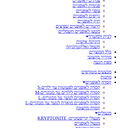
צמיגים לאופניים
פנימית לאופניים
צופר לאופניים
גריפים לאופניים
תיק לאופניים
חישורים לאופניים שפיצים
מטען לאופניים חשמליים
לבית ולמשרד
היגיינה אישית
חשמל ואלקטרוניקה
כלל המוצרים
מדריך מקצועי
מפת הגעה
מבצעים מטורפים
מתנות
קסדה לאופניים
קסדה לאופניים לפעוטות עד ילדים-S
קסדה לאופניים לילדים עד מבוגרים-M
קסדה לאופניים לנוער עד מבוגרים-L
קסדה לאופניים מוארת לנוער עד מבוגרים-L
קסדה מתצוגה
מנעולים
מנעולי קריפטונייט- KRYPTONITE
מנעול לאופניים