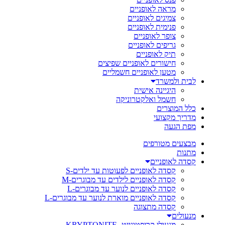
מראה לאופניים
צמיגים לאופניים
פנימית לאופניים
צופר לאופניים
גריפים לאופניים
תיק לאופניים
חישורים לאופניים שפיצים
מטען לאופניים חשמליים
לבית ולמשרד
היגיינה אישית
חשמל ואלקטרוניקה
כלל המוצרים
מדריך מקצועי
מפת הגעה
מבצעים מטורפים
מתנות
קסדה לאופניים
קסדה לאופניים לפעוטות עד ילדים-S
קסדה לאופניים לילדים עד מבוגרים-M
קסדה לאופניים לנוער עד מבוגרים-L
קסדה לאופניים מוארת לנוער עד מבוגרים-L
קסדה מתצוגה
מנעולים
מנעולי קריפטונייט- KRYPTONITE