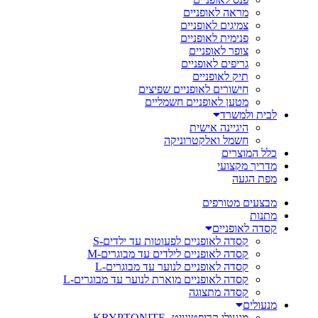
מראה לאופניים
צמיגים לאופניים
פנימית לאופניים
צופר לאופניים
גריפים לאופניים
תיק לאופניים
חישורים לאופניים שפיצים
מטען לאופניים חשמליים
לבית ולמשרד
היגיינה אישית
חשמל ואלקטרוניקה
כלל המוצרים
מדריך מקצועי
מפת הגעה
מבצעים מטורפים
מתנות
קסדה לאופניים
קסדה לאופניים לפעוטות עד ילדים-S
קסדה לאופניים לילדים עד מבוגרים-M
קסדה לאופניים לנוער עד מבוגרים-L
קסדה לאופניים מוארת לנוער עד מבוגרים-L
קסדה מתצוגה
מנעולים
מנעולי קריפטונייט- KRYPTONITE