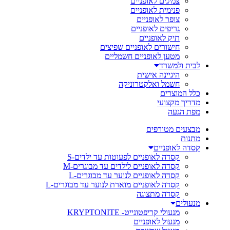
צמיגים לאופניים
פנימית לאופניים
צופר לאופניים
גריפים לאופניים
תיק לאופניים
חישורים לאופניים שפיצים
מטען לאופניים חשמליים
לבית ולמשרד
היגיינה אישית
חשמל ואלקטרוניקה
כלל המוצרים
מדריך מקצועי
מפת הגעה
מבצעים מטורפים
מתנות
קסדה לאופניים
קסדה לאופניים לפעוטות עד ילדים-S
קסדה לאופניים לילדים עד מבוגרים-M
קסדה לאופניים לנוער עד מבוגרים-L
קסדה לאופניים מוארת לנוער עד מבוגרים-L
קסדה מתצוגה
מנעולים
מנעולי קריפטונייט- KRYPTONITE
מנעול לאופניים