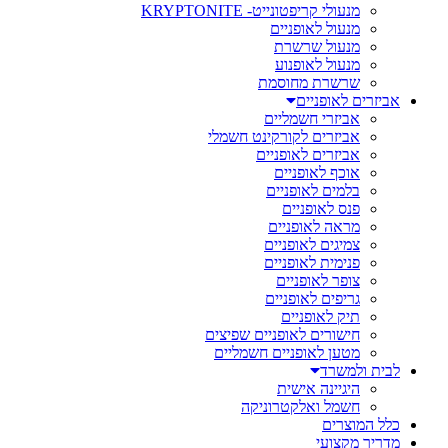
מנעולי קריפטונייט- KRYPTONITE
מנעול לאופניים
מנעול שרשרת
מנעול לאופנוע
שרשרת מחוסמת
אביזרים לאופניים
אביזרי חשמליים
אביזרים לקורקינט חשמלי
אביזרים לאופניים
אוכף לאופניים
בלמים לאופניים
פנס לאופניים
מראה לאופניים
צמיגים לאופניים
פנימית לאופניים
צופר לאופניים
גריפים לאופניים
תיק לאופניים
חישורים לאופניים שפיצים
מטען לאופניים חשמליים
לבית ולמשרד
היגיינה אישית
חשמל ואלקטרוניקה
כלל המוצרים
מדריך מקצועי