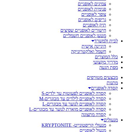
צמיגים לאופניים
פנימית לאופניים
צופר לאופניים
גריפים לאופניים
תיק לאופניים
חישורים לאופניים שפיצים
מטען לאופניים חשמליים
לבית ולמשרד
היגיינה אישית
חשמל ואלקטרוניקה
כלל המוצרים
מדריך מקצועי
מפת הגעה
מבצעים מטורפים
מתנות
קסדה לאופניים
קסדה לאופניים לפעוטות עד ילדים-S
קסדה לאופניים לילדים עד מבוגרים-M
קסדה לאופניים לנוער עד מבוגרים-L
קסדה לאופניים מוארת לנוער עד מבוגרים-L
קסדה מתצוגה
מנעולים
מנעולי קריפטונייט- KRYPTONITE
מנעול לאופניים