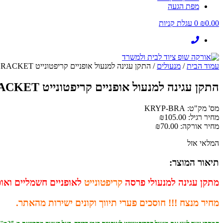
מפת הגעה
0.00
₪
0
עגלת קניות
עמוד הבית
/
מנעולים
/ התקן עגינה למנעול אופניים קריפטונייט KRYPTONITE-U BRACKET
התקן עגינה למנעול אופניים קריפטונייט KRYPTONITE-U BRACKET
מס' מק"ט: KRYP-BRA
מחיר רגיל:
105.00
₪
מחיר אורקה:
70.00
₪
המלאי אזל
תיאור המוצר:
מתקן עגינה למנעולי פרסה
קריפטונייט
לאופניים חשמליים ואופניים. ער
מחיר מנצח !!! חוסכים פערי תיווך וקונים ישירות מהאתר.