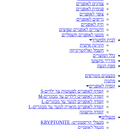
צמיגים לאופניים
פנימית לאופניים
צופר לאופניים
גריפים לאופניים
תיק לאופניים
חישורים לאופניים שפיצים
מטען לאופניים חשמליים
לבית ולמשרד
היגיינה אישית
חשמל ואלקטרוניקה
כלל המוצרים
מדריך מקצועי
מפת הגעה
מבצעים מטורפים
מתנות
קסדה לאופניים
קסדה לאופניים לפעוטות עד ילדים-S
קסדה לאופניים לילדים עד מבוגרים-M
קסדה לאופניים לנוער עד מבוגרים-L
קסדה לאופניים מוארת לנוער עד מבוגרים-L
קסדה מתצוגה
מנעולים
מנעולי קריפטונייט- KRYPTONITE
מנעול לאופניים