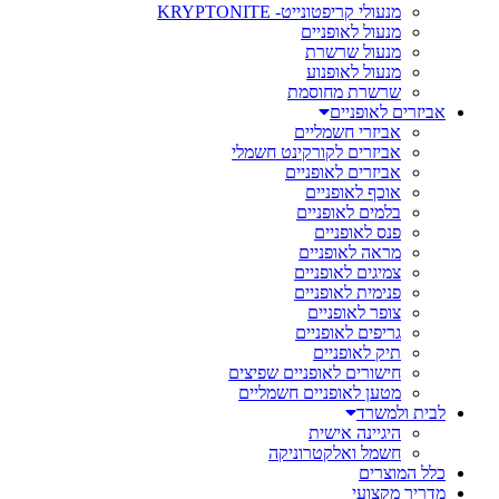
מנעולי קריפטונייט- KRYPTONITE
מנעול לאופניים
מנעול שרשרת
מנעול לאופנוע
שרשרת מחוסמת
אביזרים לאופניים
אביזרי חשמליים
אביזרים לקורקינט חשמלי
אביזרים לאופניים
אוכף לאופניים
בלמים לאופניים
פנס לאופניים
מראה לאופניים
צמיגים לאופניים
פנימית לאופניים
צופר לאופניים
גריפים לאופניים
תיק לאופניים
חישורים לאופניים שפיצים
מטען לאופניים חשמליים
לבית ולמשרד
היגיינה אישית
חשמל ואלקטרוניקה
כלל המוצרים
מדריך מקצועי