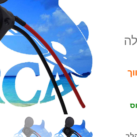
ללה
וך
 פלוס
לך