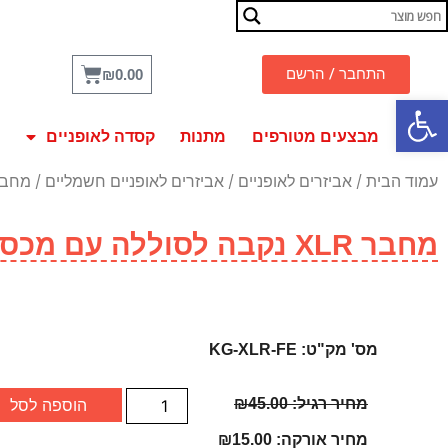
התחבר / הרשם
₪
0.00
פתח סרגל נגישות
מבצעים מטורפים
מתנות
קסדה לאופניים
עמוד הבית
/
אביזרים לאופניים
/
אביזרים לאופניים חשמליים
/ מחבר XLR נקבה לסוללה עם מכסה למניע
מחבר XLR נקבה לסוללה עם מכסה למניעת אבק ולחות
מס' מק"ט: KG-XLR-FE
מחיר רגיל:
45.00
₪
הוספה לסל
מחיר אורקה:
15.00
₪