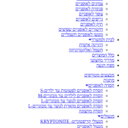
צמיגים לאופניים
פנימית לאופניים
צופר לאופניים
גריפים לאופניים
תיק לאופניים
חישורים לאופניים שפיצים
מטען לאופניים חשמליים
לבית ולמשרד
היגיינה אישית
חשמל ואלקטרוניקה
כלל המוצרים
מדריך מקצועי
מפת הגעה
מבצעים מטורפים
מתנות
קסדה לאופניים
קסדה לאופניים לפעוטות עד ילדים-S
קסדה לאופניים לילדים עד מבוגרים-M
קסדה לאופניים לנוער עד מבוגרים-L
קסדה לאופניים מוארת לנוער עד מבוגרים-L
קסדה מתצוגה
מנעולים
מנעולי קריפטונייט- KRYPTONITE
מנעול לאופניים