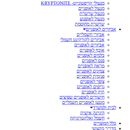
מנעולי קריפטונייט- KRYPTONITE
מנעול לאופניים
מנעול שרשרת
מנעול לאופנוע
שרשרת מחוסמת
אביזרים לאופניים
אביזרי חשמליים
אביזרים לקורקינט חשמלי
אביזרים לאופניים
אוכף לאופניים
בלמים לאופניים
פנס לאופניים
מראה לאופניים
צמיגים לאופניים
פנימית לאופניים
צופר לאופניים
גריפים לאופניים
תיק לאופניים
חישורים לאופניים שפיצים
מטען לאופניים חשמליים
לבית ולמשרד
היגיינה אישית
חשמל ואלקטרוניקה
כלל המוצרים
מדריך מקצועי