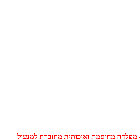
עול מתקפל לאופניים ONGUARD 8114 K9 / מנעול מתקפל לקורקינט ONGUARD 8114 K9- מפלדה מחוסמת ואיכותית מחוברת למנעול