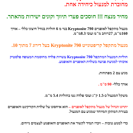
מחוברת למנעול כיחידה אחת.
מחיר מנצח !!! חוסכים פערי תיווך וקונים ישירות מהאתר.
מנעול מתקפל לאופניים Kryptonite 790 בנוי מ 6 חוליות בגודל חיצוני כללי – אורך
160מ"מ, 27רוחב מ"מ ועובי 8.3מ"מ.
מנעול מתקפל קריפטונייט Kryptonite 790 בעל דירוג 7 מתוך 10.
חוליות המנעול המתקפל Kryptonite 790 עשויות פלדה מחוסמת המצופה פלסטיק
איכותי למניעת פגיעה בשלדת האופניים והאופנוע.
מגיע עם 2 מפתחות.
אורך כללי-
90 ס"מ
.
משקל המנעול כ-1.5 ק"ג ועובי פלדה נטו בחוליות 5.4 מ"מ.
יתרונו הגדול של מנעול מתקפל לאופניים –
הוא איחסונו על שלדת הקורקינט והאופניים
בעזרת המתקן המיוחד שמגיע עם המנעול.
כדי למנוע גניבות – זיכרו תמיד לקשור את האופניים והאופנוע לעצמים נייחים.