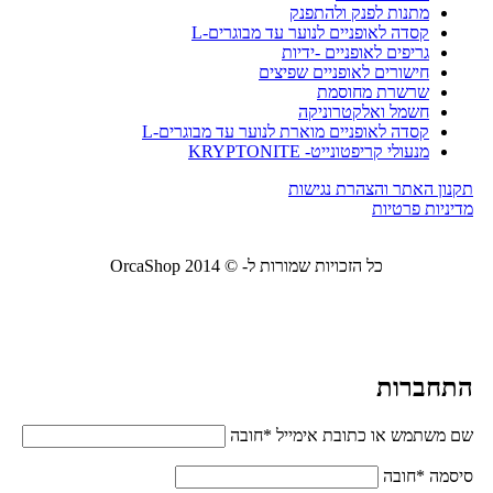
מתנות לפנק ולהתפנק
קסדה לאופניים לנוער עד מבוגרים-L
גריפים לאופניים -ידיות
חישורים לאופניים שפיצים
שרשרת מחוסמת
חשמל ואלקטרוניקה
קסדה לאופניים מוארת לנוער עד מבוגרים-L
מנעולי קריפטונייט- KRYPTONITE
תקנון האתר והצהרת נגישות
מדיניות פרטיות
כל הזכויות שמורות ל- © 2014 OrcaShop
אורקה
שופ ציוד לבית ולמשרד
התחברות
שם משתמש או כתובת אימייל
*
חובה
סיסמה
*
חובה