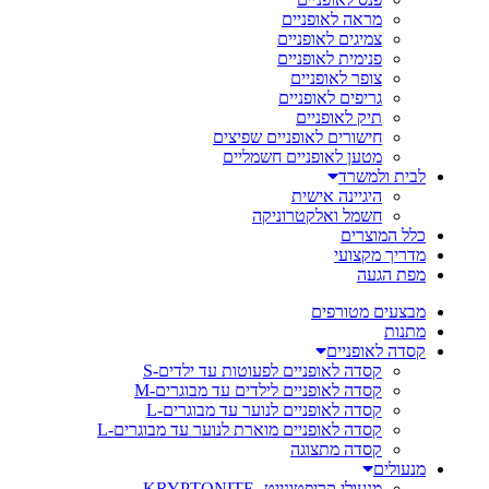
מראה לאופניים
צמיגים לאופניים
פנימית לאופניים
צופר לאופניים
גריפים לאופניים
תיק לאופניים
חישורים לאופניים שפיצים
מטען לאופניים חשמליים
לבית ולמשרד
היגיינה אישית
חשמל ואלקטרוניקה
כלל המוצרים
מדריך מקצועי
מפת הגעה
מבצעים מטורפים
מתנות
קסדה לאופניים
קסדה לאופניים לפעוטות עד ילדים-S
קסדה לאופניים לילדים עד מבוגרים-M
קסדה לאופניים לנוער עד מבוגרים-L
קסדה לאופניים מוארת לנוער עד מבוגרים-L
קסדה מתצוגה
מנעולים
מנעולי קריפטונייט- KRYPTONITE