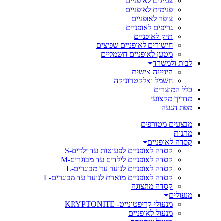
צמיגים לאופניים
פנימית לאופניים
צופר לאופניים
גריפים לאופניים
תיק לאופניים
חישורים לאופניים שפיצים
מטען לאופניים חשמליים
לבית ולמשרד
היגיינה אישית
חשמל ואלקטרוניקה
כלל המוצרים
מדריך מקצועי
מפת הגעה
מבצעים מטורפים
מתנות
קסדה לאופניים
קסדה לאופניים לפעוטות עד ילדים-S
קסדה לאופניים לילדים עד מבוגרים-M
קסדה לאופניים לנוער עד מבוגרים-L
קסדה לאופניים מוארת לנוער עד מבוגרים-L
קסדה מתצוגה
מנעולים
מנעולי קריפטונייט- KRYPTONITE
מנעול לאופניים