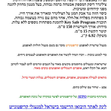
צילינדר דיסק המספק אבטחה ברמה גבוהה, בעל מנגנון מחוזק להגנה
מפני קידוחים ומשיכות.
כיסוי הזזה נגד אבק המגן על הצילינדר ומאריך את אורך חייו.
3 מפתחות מפלדה אל-חלד, אחד מהם עם נורה בעוצמה גבוהה.
תוכנית Key Safe Program להזמנת מפתחות נוספים ללא עלות.
מידות: אורך השרשרת 150 ס"מ.
קוטר הקשת 15 מ"מ.
משקל: 6.92 ק"ג.
מנעול שרשרת לאופנוע
קריפטונייט
מוכר גם בשם מנעול חוליות לאופנוע.
כדי למנוע גניבות – זיכרו תמיד לקשור את האופניים והאופנוע לעצמים נייחים.
שרשראות ומנעולים מחוסמים מקשים מאוד על הגנבים וגורמים להם לעבור לקורבן
הבא. אל תקלו ראש,
אופניים חשמליים ואופנועים גניבים מאוד.
מתאים לנעילת אופנועים, אופניים, אופניים חשמליים, עגלות ושערי ברזל.
צבע – שחור עם שילוב כתום.
משתתף בתכנית
ATPO
של קריפטונייט לפיצוי במקרה של גניבת האופניים.
לינק לאתר היבואן הרישמי בישראל למנעולי קריפטונייט