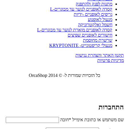
מתנות לפנק ולהתפנק
קסדה לאופניים לנוער עד מבוגרים-L
גריפים לאופניים -ידיות
מנעול לאופנוע
חשמל ואלקטרוניקה
קסדה לאופניים מוארת לנוער עד מבוגרים-L
חישורים לאופניים שפיצים
שרשרת מחוסמת
מנעולי קריפטונייט- KRYPTONITE
תקנון האתר והצהרת נגישות
מדיניות פרטיות
כל הזכויות שמורות ל- © 2014 OrcaShop
אורקה
שופ ציוד לבית ולמשרד
התחברות
שם משתמש או כתובת אימייל
*
חובה