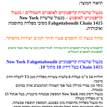
תיאור המוצר:
מנעול שרשרת קריפטונייט לאופניים חשמליים / מנעול
קריפטונייט לאופנוע –
מנעול שרשרת New York
Fahgettaboudit Chain 1415 מסיבי מפלדה מחוסמת
ואיכותית.
מחיר מנצח !!! חוסכים פערי תיווך וקונים ישירות מהאתר.
קריפטונייט שרשרת לאופניים חזקה במיוחד- לאזורי סיכון בינוני עד גבוה מאוד מתאים
לאופנועים ולאופניים חשמליים.
מנעול שרשרת קריפטונייט New York Fahgettaboudit
Chain 1415 בעל דירוג 10 מתוך 10.
חוליות 14 מ"מ בעלות 6 צלעות עשויות מפלדת מנגן T3 לקבלת חוזק
מיטבי.
כיסוי מגן עמיד מניילון בעל פסי הצמדה המקבעים אותו במקום
בבטחה.
מנעול דיסק מסוג New York המספק אבטחה מיטבית, בעל אנקול 15
מ"מ מפלדה מעולה
גוף מנעול מפלדה מחוסמת מוגן בפטנט, המספק תוספת אבטחה.
נעילה באמצעות בריח כפול מחוסם המספק עוצמת אחיזה חזקה.