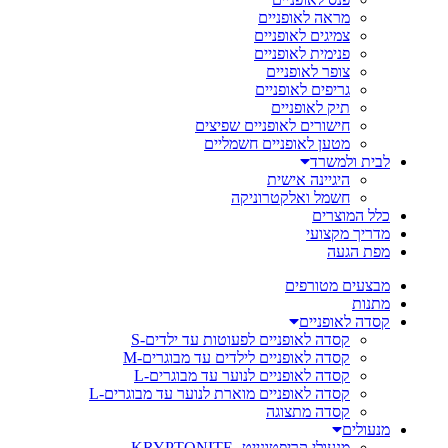
מראה לאופניים
צמיגים לאופניים
פנימית לאופניים
צופר לאופניים
גריפים לאופניים
תיק לאופניים
חישורים לאופניים שפיצים
מטען לאופניים חשמליים
לבית ולמשרד
היגיינה אישית
חשמל ואלקטרוניקה
כלל המוצרים
מדריך מקצועי
מפת הגעה
מבצעים מטורפים
מתנות
קסדה לאופניים
קסדה לאופניים לפעוטות עד ילדים-S
קסדה לאופניים לילדים עד מבוגרים-M
קסדה לאופניים לנוער עד מבוגרים-L
קסדה לאופניים מוארת לנוער עד מבוגרים-L
קסדה מתצוגה
מנעולים
מנעולי קריפטונייט- KRYPTONITE