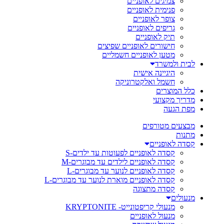
צמיגים לאופניים
פנימית לאופניים
צופר לאופניים
גריפים לאופניים
תיק לאופניים
חישורים לאופניים שפיצים
מטען לאופניים חשמליים
לבית ולמשרד
היגיינה אישית
חשמל ואלקטרוניקה
כלל המוצרים
מדריך מקצועי
מפת הגעה
מבצעים מטורפים
מתנות
קסדה לאופניים
קסדה לאופניים לפעוטות עד ילדים-S
קסדה לאופניים לילדים עד מבוגרים-M
קסדה לאופניים לנוער עד מבוגרים-L
קסדה לאופניים מוארת לנוער עד מבוגרים-L
קסדה מתצוגה
מנעולים
מנעולי קריפטונייט- KRYPTONITE
מנעול לאופניים