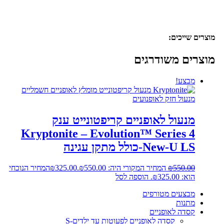
מוצרים שייכים:
מוצרים משודרגים
מבצע!
מנעול לאופניים קריפטונייט ענק
Kryptonite – Evolution™ Series 4
New-U LS-כולל מתקן עגינה
550.00
₪
המחיר המקורי היה: ₪550.00.
325.00
₪
המחיר הנוכחי
הוא: ₪325.00.
הוספה לסל
מבצעים מטורפים
מתנות
קסדה לאופניים
קסדה לאופניים לפעוטות עד ילדים-S