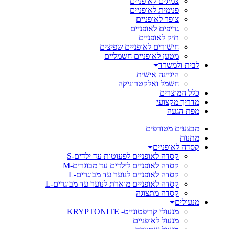
צמיגים לאופניים
פנימית לאופניים
צופר לאופניים
גריפים לאופניים
תיק לאופניים
חישורים לאופניים שפיצים
מטען לאופניים חשמליים
לבית ולמשרד
היגיינה אישית
חשמל ואלקטרוניקה
כלל המוצרים
מדריך מקצועי
מפת הגעה
מבצעים מטורפים
מתנות
קסדה לאופניים
קסדה לאופניים לפעוטות עד ילדים-S
קסדה לאופניים לילדים עד מבוגרים-M
קסדה לאופניים לנוער עד מבוגרים-L
קסדה לאופניים מוארת לנוער עד מבוגרים-L
קסדה מתצוגה
מנעולים
מנעולי קריפטונייט- KRYPTONITE
מנעול לאופניים