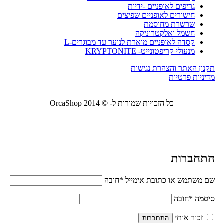
גריפים לאופניים -ידיות
חישורים לאופניים שפיצים
שרשרת מחוסמת
חשמל ואלקטרוניקה
קסדה לאופניים מוארת לנוער עד מבוגרים-L
מנעולי קריפטונייט- KRYPTONITE
תקנון האתר והצהרת נגישות
מדיניות פרטיות
כל הזכויות שמורות ל- © 2014 OrcaShop
אורקה
שופ ציוד לבית ולמשרד
התחברות
שם משתמש או כתובת אימייל
*
חובה
סיסמה
*
חובה
זכור אותי
התחברות