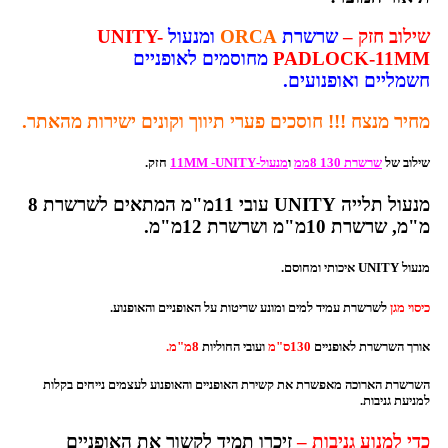
שילוב חזק –
שרשרת
ORCA
ומנעול
-
UNITY
PADLOCK-11MM
מחוסמים לאופניים
חשמליים ואופנועים.
מחיר מנצח !!! חוסכים פערי תיווך וקונים ישירות מהאתר.
שילוב של
שרשרת 130 8
ממ
ו
מנעול-11MM -UNITY
חזק.
מנעול תלייה UNITY עובי 11מ"מ המתאים לשרשרת 8
מ"מ,
שרשרת 10מ"מ
ושרשרת 12מ"מ.
מנעול UNITY איכותי ומחוסם.
כיסוי מגן
לשרשרת עמיד למים ומונע שריטות על האופניים והאופנוע.
אורך השרשרת לאופניים
130ס"מ
ועובי החוליות
8מ"מ.
השרשרת הארוכה מאפשרת את קשירת האופניים והאופנוע לעצמים נייחים בקלות
למניעת גניבות.
כדי למנוע גניבות –
זיכרו תמיד לקשור את האופניים