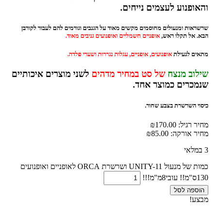
והאופנוע לעצמים נייחים.
שרשראות ומנעולים מחוסמים מקשים מאוד על הגנבים וגורמים להם לעבור לקורבן
הבא. אל תקלו ראש,
אופניים חשמליים ואופנועים גניבים מאוד.
מתאים לנעילת
אופנועים, אופניים, עגלות נגררות ושערי פלדה.
שילוב מנצח
של סט במחיר מדהים
לשני מוצרים איכותיים
שנמכרים כמוצר אחד.
כיסוי השרשרת בצבע שחור.
מחיר רגיל:
170.00
₪
מחיר אורקה:
85.00
₪
3 במלאי
כמות של מנעול UNITY-11 ושרשרת ORCA לאופניים ואופנועים
130ס"מ!! עובי8מ"מ!!!
הוספה לסל
מבצע!