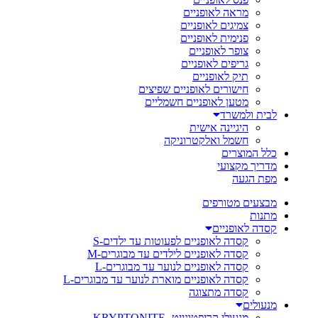
מראה לאופניים
צמיגים לאופניים
פנימית לאופניים
צופר לאופניים
גריפים לאופניים
תיק לאופניים
חישורים לאופניים שפיצים
מטען לאופניים חשמליים
לבית ולמשרד
היגיינה אישית
חשמל ואלקטרוניקה
כלל המוצרים
מדריך מקצועי
מפת הגעה
מבצעים מטורפים
מתנות
קסדה לאופניים
קסדה לאופניים לפעוטות עד ילדים-S
קסדה לאופניים לילדים עד מבוגרים-M
קסדה לאופניים לנוער עד מבוגרים-L
קסדה לאופניים מוארת לנוער עד מבוגרים-L
קסדה מתצוגה
מנעולים
מנעולי קריפטונייט- KRYPTONITE