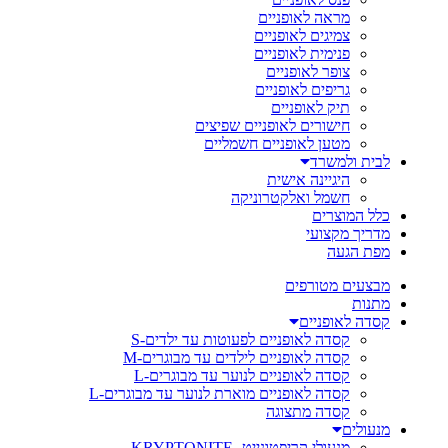
מראה לאופניים
צמיגים לאופניים
פנימית לאופניים
צופר לאופניים
גריפים לאופניים
תיק לאופניים
חישורים לאופניים שפיצים
מטען לאופניים חשמליים
לבית ולמשרד
היגיינה אישית
חשמל ואלקטרוניקה
כלל המוצרים
מדריך מקצועי
מפת הגעה
מבצעים מטורפים
מתנות
קסדה לאופניים
קסדה לאופניים לפעוטות עד ילדים-S
קסדה לאופניים לילדים עד מבוגרים-M
קסדה לאופניים לנוער עד מבוגרים-L
קסדה לאופניים מוארת לנוער עד מבוגרים-L
קסדה מתצוגה
מנעולים
מנעולי קריפטונייט- KRYPTONITE