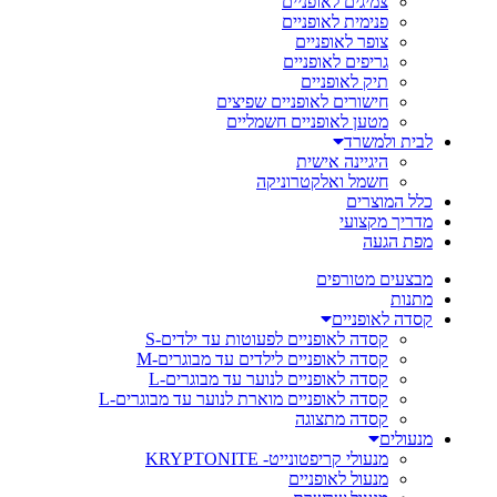
צמיגים לאופניים
פנימית לאופניים
צופר לאופניים
גריפים לאופניים
תיק לאופניים
חישורים לאופניים שפיצים
מטען לאופניים חשמליים
לבית ולמשרד
היגיינה אישית
חשמל ואלקטרוניקה
כלל המוצרים
מדריך מקצועי
מפת הגעה
מבצעים מטורפים
מתנות
קסדה לאופניים
קסדה לאופניים לפעוטות עד ילדים-S
קסדה לאופניים לילדים עד מבוגרים-M
קסדה לאופניים לנוער עד מבוגרים-L
קסדה לאופניים מוארת לנוער עד מבוגרים-L
קסדה מתצוגה
מנעולים
מנעולי קריפטונייט- KRYPTONITE
מנעול לאופניים