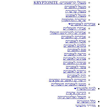
מנעולי קריפטונייט- KRYPTONITE
מנעול לאופניים
מנעול שרשרת
מנעול לאופנוע
שרשרת מחוסמת
אביזרים לאופניים
אביזרי חשמליים
אביזרים לקורקינט חשמלי
אביזרים לאופניים
אוכף לאופניים
בלמים לאופניים
פנס לאופניים
מראה לאופניים
צמיגים לאופניים
פנימית לאופניים
צופר לאופניים
גריפים לאופניים
תיק לאופניים
חישורים לאופניים שפיצים
מטען לאופניים חשמליים
לבית ולמשרד
היגיינה אישית
חשמל ואלקטרוניקה
כלל המוצרים
מדריך מקצועי