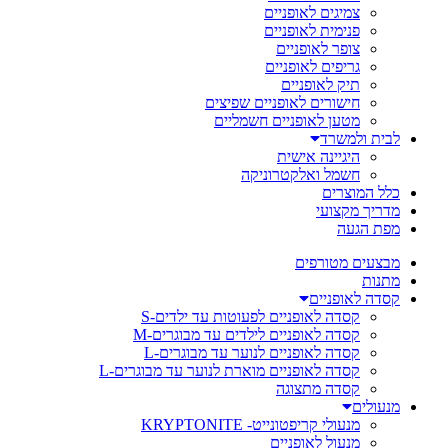
צמיגים לאופניים
פנימית לאופניים
צופר לאופניים
גריפים לאופניים
תיק לאופניים
חישורים לאופניים שפיצים
מטען לאופניים חשמליים
לבית ולמשרד
היגיינה אישית
חשמל ואלקטרוניקה
כלל המוצרים
מדריך מקצועי
מפת הגעה
מבצעים מטורפים
מתנות
קסדה לאופניים
קסדה לאופניים לפעוטות עד ילדים-S
קסדה לאופניים לילדים עד מבוגרים-M
קסדה לאופניים לנוער עד מבוגרים-L
קסדה לאופניים מוארת לנוער עד מבוגרים-L
קסדה מתצוגה
מנעולים
מנעולי קריפטונייט- KRYPTONITE
מנעול לאופניים