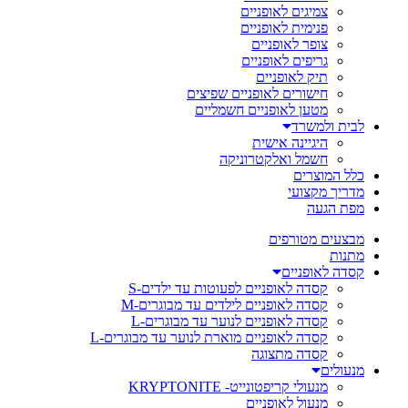
צמיגים לאופניים
פנימית לאופניים
צופר לאופניים
גריפים לאופניים
תיק לאופניים
חישורים לאופניים שפיצים
מטען לאופניים חשמליים
לבית ולמשרד
היגיינה אישית
חשמל ואלקטרוניקה
כלל המוצרים
מדריך מקצועי
מפת הגעה
מבצעים מטורפים
מתנות
קסדה לאופניים
קסדה לאופניים לפעוטות עד ילדים-S
קסדה לאופניים לילדים עד מבוגרים-M
קסדה לאופניים לנוער עד מבוגרים-L
קסדה לאופניים מוארת לנוער עד מבוגרים-L
קסדה מתצוגה
מנעולים
מנעולי קריפטונייט- KRYPTONITE
מנעול לאופניים