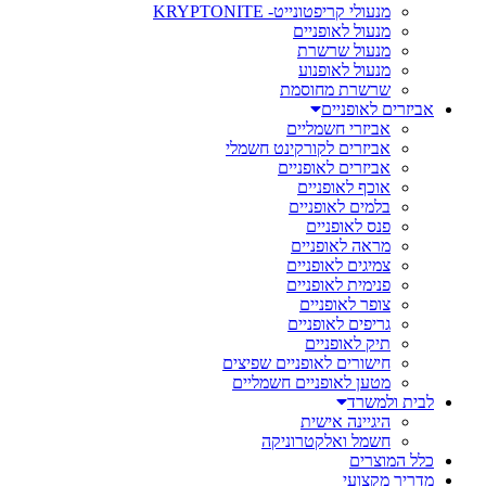
מנעולי קריפטונייט- KRYPTONITE
מנעול לאופניים
מנעול שרשרת
מנעול לאופנוע
שרשרת מחוסמת
אביזרים לאופניים
אביזרי חשמליים
אביזרים לקורקינט חשמלי
אביזרים לאופניים
אוכף לאופניים
בלמים לאופניים
פנס לאופניים
מראה לאופניים
צמיגים לאופניים
פנימית לאופניים
צופר לאופניים
גריפים לאופניים
תיק לאופניים
חישורים לאופניים שפיצים
מטען לאופניים חשמליים
לבית ולמשרד
היגיינה אישית
חשמל ואלקטרוניקה
כלל המוצרים
מדריך מקצועי