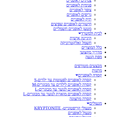
צמיגים לאופניים
פנימית לאופניים
צופר לאופניים
גריפים לאופניים
תיק לאופניים
חישורים לאופניים שפיצים
מטען לאופניים חשמליים
לבית ולמשרד
היגיינה אישית
חשמל ואלקטרוניקה
כלל המוצרים
מדריך מקצועי
מפת הגעה
מבצעים מטורפים
מתנות
קסדה לאופניים
קסדה לאופניים לפעוטות עד ילדים-S
קסדה לאופניים לילדים עד מבוגרים-M
קסדה לאופניים לנוער עד מבוגרים-L
קסדה לאופניים מוארת לנוער עד מבוגרים-L
קסדה מתצוגה
מנעולים
מנעולי קריפטונייט- KRYPTONITE
מנעול לאופניים