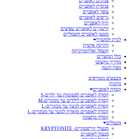
צמיגים לאופניים
פנימית לאופניים
צופר לאופניים
גריפים לאופניים
תיק לאופניים
חישורים לאופניים שפיצים
מטען לאופניים חשמליים
לבית ולמשרד
היגיינה אישית
חשמל ואלקטרוניקה
כלל המוצרים
מדריך מקצועי
מפת הגעה
מבצעים מטורפים
מתנות
קסדה לאופניים
קסדה לאופניים לפעוטות עד ילדים-S
קסדה לאופניים לילדים עד מבוגרים-M
קסדה לאופניים לנוער עד מבוגרים-L
קסדה לאופניים מוארת לנוער עד מבוגרים-L
קסדה מתצוגה
מנעולים
מנעולי קריפטונייט- KRYPTONITE
מנעול לאופניים