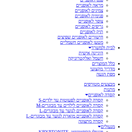
מראה לאופניים
צמיגים לאופניים
פנימית לאופניים
צופר לאופניים
גריפים לאופניים
תיק לאופניים
חישורים לאופניים שפיצים
מטען לאופניים חשמליים
לבית ולמשרד
היגיינה אישית
חשמל ואלקטרוניקה
כלל המוצרים
מדריך מקצועי
מפת הגעה
מבצעים מטורפים
מתנות
קסדה לאופניים
קסדה לאופניים לפעוטות עד ילדים-S
קסדה לאופניים לילדים עד מבוגרים-M
קסדה לאופניים לנוער עד מבוגרים-L
קסדה לאופניים מוארת לנוער עד מבוגרים-L
קסדה מתצוגה
מנעולים
מנעולי קריפטונייט- KRYPTONITE