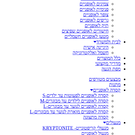
צמיגים לאופניים
פנימית לאופניים
צופר לאופניים
גריפים לאופניים
תיק לאופניים
חישורים לאופניים שפיצים
מטען לאופניים חשמליים
לבית ולמשרד
היגיינה אישית
חשמל ואלקטרוניקה
כלל המוצרים
מדריך מקצועי
מפת הגעה
מבצעים מטורפים
מתנות
קסדה לאופניים
קסדה לאופניים לפעוטות עד ילדים-S
קסדה לאופניים לילדים עד מבוגרים-M
קסדה לאופניים לנוער עד מבוגרים-L
קסדה לאופניים מוארת לנוער עד מבוגרים-L
קסדה מתצוגה
מנעולים
מנעולי קריפטונייט- KRYPTONITE
מנעול לאופניים