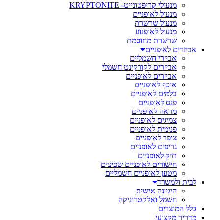
מנעולי קריפטונייט- KRYPTONITE
מנעול לאופניים
מנעול שרשרת
מנעול לאופנוע
שרשרת מחוסמת
אביזרים לאופניים
אביזרי חשמליים
אביזרים לקורקינט חשמלי
אביזרים לאופניים
אוכף לאופניים
בלמים לאופניים
פנס לאופניים
מראה לאופניים
צמיגים לאופניים
פנימית לאופניים
צופר לאופניים
גריפים לאופניים
תיק לאופניים
חישורים לאופניים שפיצים
מטען לאופניים חשמליים
לבית ולמשרד
היגיינה אישית
חשמל ואלקטרוניקה
כלל המוצרים
מדריך מקצועי