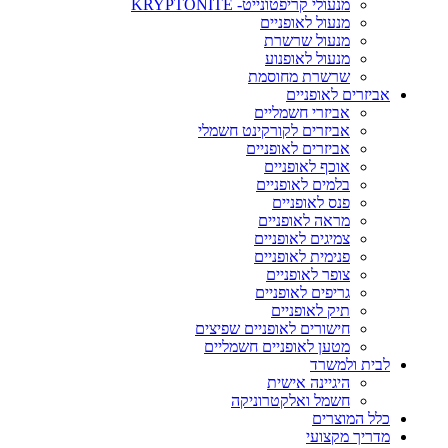
מנעולי קריפטונייט- KRYPTONITE
מנעול לאופניים
מנעול שרשרת
מנעול לאופנוע
שרשרת מחוסמת
אביזרים לאופניים
אביזרי חשמליים
אביזרים לקורקינט חשמלי
אביזרים לאופניים
אוכף לאופניים
בלמים לאופניים
פנס לאופניים
מראה לאופניים
צמיגים לאופניים
פנימית לאופניים
צופר לאופניים
גריפים לאופניים
תיק לאופניים
חישורים לאופניים שפיצים
מטען לאופניים חשמליים
לבית ולמשרד
היגיינה אישית
חשמל ואלקטרוניקה
כלל המוצרים
מדריך מקצועי