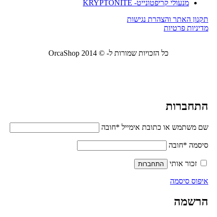
מנעולי קריפטונייט- KRYPTONITE
תקנון האתר והצהרת נגישות
מדיניות פרטיות
כל הזכויות שמורות ל- © 2014 OrcaShop
אורקה
שופ ציוד לבית ולמשרד
התחברות
שם משתמש או כתובת אימייל
*
חובה
סיסמה
*
חובה
זכור אותי
התחברות
איפוס סיסמה
הרשמה