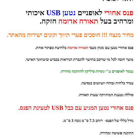
פנס אחורי
לאופניים
נטען
USB
איכותי
ומרהיב בעל
תאורה אדומה
חזקה.
מחיר מנצח !!! חוסכים פערי תיווך וקונים ישירות מהאתר.
פנס אחורי נטען עם מגוון מצבי
תאורה אדומה
בלחיצת כפתור אחת.
מוצר חובה לכל מי שרוכב בחושך להגברת הניראות בכביש וביטחונך האישי.
נצמד לאופניים ע"י גומיות סיליקון להתקנה מהירה.
עמיד בלחות גבוהה וזעזועים בנסיעה.
סוללה נטענת המחזיקה שעות תאורה.
פנס אחורי נטען המגיע עם כבל USB לטעינת הפנס.
גודל כללי של הפנס- רוחב 7.5 ס"מ גובה 3 ס"מ.
התקנה פשוטה ומהירה.