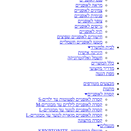
מראה לאופניים
צמיגים לאופניים
פנימית לאופניים
צופר לאופניים
גריפים לאופניים
תיק לאופניים
חישורים לאופניים שפיצים
מטען לאופניים חשמליים
לבית ולמשרד
היגיינה אישית
חשמל ואלקטרוניקה
כלל המוצרים
מדריך מקצועי
מפת הגעה
מבצעים מטורפים
מתנות
קסדה לאופניים
קסדה לאופניים לפעוטות עד ילדים-S
קסדה לאופניים לילדים עד מבוגרים-M
קסדה לאופניים לנוער עד מבוגרים-L
קסדה לאופניים מוארת לנוער עד מבוגרים-L
קסדה מתצוגה
מנעולים
מנעולי קריפטונייט- KRYPTONITE