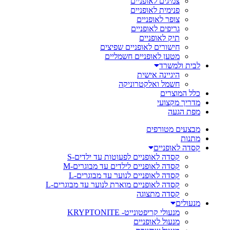
צמיגים לאופניים
פנימית לאופניים
צופר לאופניים
גריפים לאופניים
תיק לאופניים
חישורים לאופניים שפיצים
מטען לאופניים חשמליים
לבית ולמשרד
היגיינה אישית
חשמל ואלקטרוניקה
כלל המוצרים
מדריך מקצועי
מפת הגעה
מבצעים מטורפים
מתנות
קסדה לאופניים
קסדה לאופניים לפעוטות עד ילדים-S
קסדה לאופניים לילדים עד מבוגרים-M
קסדה לאופניים לנוער עד מבוגרים-L
קסדה לאופניים מוארת לנוער עד מבוגרים-L
קסדה מתצוגה
מנעולים
מנעולי קריפטונייט- KRYPTONITE
מנעול לאופניים