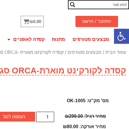
התחבר / הרשם
₪
0.00
פתח סרגל נגישות
מבצעים מטורפים
מתנות
קסדה לאופניים
עמוד הבית
/
מבצעים מטורפים
/ קסדה לקורקינט מוארת-ORCA סגול- כולל סוללה ומטען- תקן CE
קסדה לקורקינט מוארת-ORCA סגול- כולל סוללה ומטען- תקן CE
מס' מק"ט: OK-1005
מחיר רגיל:
299.00
₪
הוספה לסל
מחיר אורקה:
80.00
₪