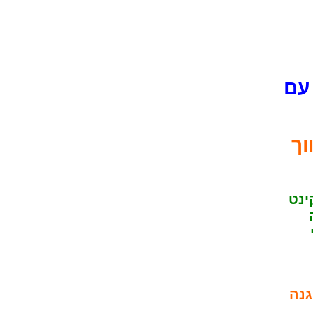
דה לקורקינט מוארת ORCA עם
וך
ינט
גנה