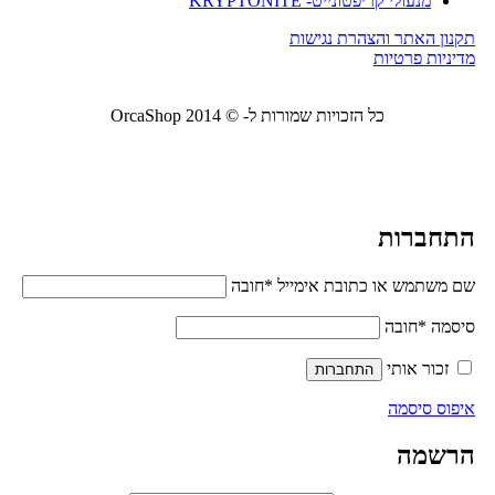
מנעולי קריפטונייט- KRYPTONITE
תקנון האתר והצהרת נגישות
מדיניות פרטיות
כל הזכויות שמורות ל- © 2014 OrcaShop
אורקה
שופ ציוד לבית ולמשרד
התחברות
שם משתמש או כתובת אימייל
*
חובה
סיסמה
*
חובה
זכור אותי
התחברות
איפוס סיסמה
הרשמה