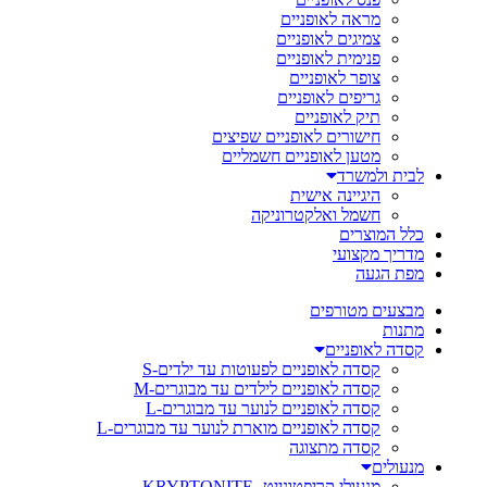
מראה לאופניים
צמיגים לאופניים
פנימית לאופניים
צופר לאופניים
גריפים לאופניים
תיק לאופניים
חישורים לאופניים שפיצים
מטען לאופניים חשמליים
לבית ולמשרד
היגיינה אישית
חשמל ואלקטרוניקה
כלל המוצרים
מדריך מקצועי
מפת הגעה
מבצעים מטורפים
מתנות
קסדה לאופניים
קסדה לאופניים לפעוטות עד ילדים-S
קסדה לאופניים לילדים עד מבוגרים-M
קסדה לאופניים לנוער עד מבוגרים-L
קסדה לאופניים מוארת לנוער עד מבוגרים-L
קסדה מתצוגה
מנעולים
מנעולי קריפטונייט- KRYPTONITE