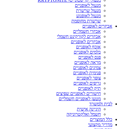
מנעולי קריפטונייט- KRYPTONITE
מנעול לאופניים
מנעול שרשרת
מנעול לאופנוע
שרשרת מחוסמת
אביזרים לאופניים
אביזרי חשמליים
אביזרים לקורקינט חשמלי
אביזרים לאופניים
אוכף לאופניים
בלמים לאופניים
פנס לאופניים
מראה לאופניים
צמיגים לאופניים
פנימית לאופניים
צופר לאופניים
גריפים לאופניים
תיק לאופניים
חישורים לאופניים שפיצים
מטען לאופניים חשמליים
לבית ולמשרד
היגיינה אישית
חשמל ואלקטרוניקה
כלל המוצרים
מדריך מקצועי