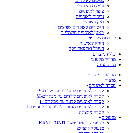
צמיגים לאופניים
פנימית לאופניים
צופר לאופניים
גריפים לאופניים
תיק לאופניים
חישורים לאופניים שפיצים
מטען לאופניים חשמליים
לבית ולמשרד
היגיינה אישית
חשמל ואלקטרוניקה
כלל המוצרים
מדריך מקצועי
מפת הגעה
מבצעים מטורפים
מתנות
קסדה לאופניים
קסדה לאופניים לפעוטות עד ילדים-S
קסדה לאופניים לילדים עד מבוגרים-M
קסדה לאופניים לנוער עד מבוגרים-L
קסדה לאופניים מוארת לנוער עד מבוגרים-L
קסדה מתצוגה
מנעולים
מנעולי קריפטונייט- KRYPTONITE
מנעול לאופניים