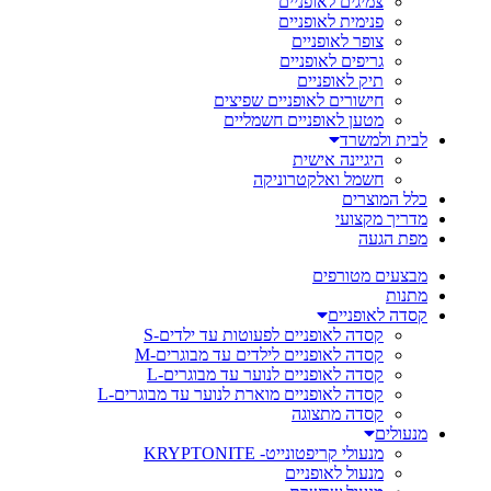
צמיגים לאופניים
פנימית לאופניים
צופר לאופניים
גריפים לאופניים
תיק לאופניים
חישורים לאופניים שפיצים
מטען לאופניים חשמליים
לבית ולמשרד
היגיינה אישית
חשמל ואלקטרוניקה
כלל המוצרים
מדריך מקצועי
מפת הגעה
מבצעים מטורפים
מתנות
קסדה לאופניים
קסדה לאופניים לפעוטות עד ילדים-S
קסדה לאופניים לילדים עד מבוגרים-M
קסדה לאופניים לנוער עד מבוגרים-L
קסדה לאופניים מוארת לנוער עד מבוגרים-L
קסדה מתצוגה
מנעולים
מנעולי קריפטונייט- KRYPTONITE
מנעול לאופניים