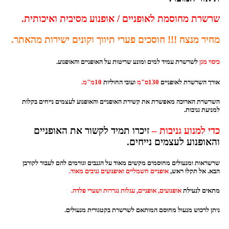
שרשרת מחוסמת לאופניים / אופנוע מסיבית ואיכותית.
מחיר מנצח !!! חוסכים פערי תיווך וקונים ישירות מהאתר.
כיסוי מגן
לשרשרת עמיד למים ומונע שריטות על האופניים והאופנוע.
אורך השרשרת לאופניים
130ס"מ
ועובי החוליות
10מ"מ.
השרשרת הארוכה מאפשרת את קשירת האופניים והאופנוע לעצמים נייחים בקלות
למניעת גניבות.
כדי למנוע גניבות –
זיכרו תמיד לקשור את האופניים
והאופנוע לעצמים נייחים.
שרשראות ומנעולים מחוסמים מקשים מאוד על הגנבים וגורמים להם לעבור לקורבן
הבא. אל תקלו ראש,
אופניים חשמליים ואופנועים גניבים מאוד.
מתאים לנעילת
אופנועים, אופניים, עגלות נגררות ושערי פלדה.
ניתן לרכוש מנעול מחוסם המותאם לשרשרת בקטגורית מנעולים.