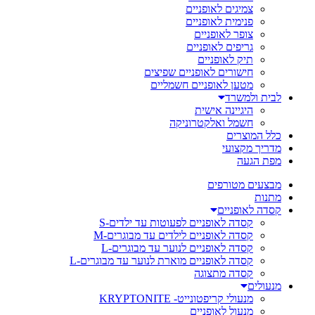
צמיגים לאופניים
פנימית לאופניים
צופר לאופניים
גריפים לאופניים
תיק לאופניים
חישורים לאופניים שפיצים
מטען לאופניים חשמליים
לבית ולמשרד
היגיינה אישית
חשמל ואלקטרוניקה
כלל המוצרים
מדריך מקצועי
מפת הגעה
מבצעים מטורפים
מתנות
קסדה לאופניים
קסדה לאופניים לפעוטות עד ילדים-S
קסדה לאופניים לילדים עד מבוגרים-M
קסדה לאופניים לנוער עד מבוגרים-L
קסדה לאופניים מוארת לנוער עד מבוגרים-L
קסדה מתצוגה
מנעולים
מנעולי קריפטונייט- KRYPTONITE
מנעול לאופניים