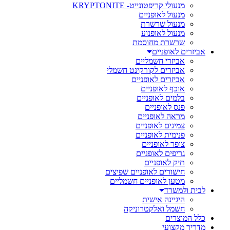
מנעולי קריפטונייט- KRYPTONITE
מנעול לאופניים
מנעול שרשרת
מנעול לאופנוע
שרשרת מחוסמת
אביזרים לאופניים
אביזרי חשמליים
אביזרים לקורקינט חשמלי
אביזרים לאופניים
אוכף לאופניים
בלמים לאופניים
פנס לאופניים
מראה לאופניים
צמיגים לאופניים
פנימית לאופניים
צופר לאופניים
גריפים לאופניים
תיק לאופניים
חישורים לאופניים שפיצים
מטען לאופניים חשמליים
לבית ולמשרד
היגיינה אישית
חשמל ואלקטרוניקה
כלל המוצרים
מדריך מקצועי