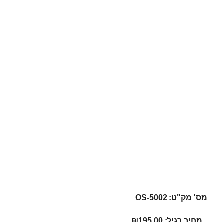
מס' מק"ט: OS-5002
מחיר רגיל:
195.00
₪